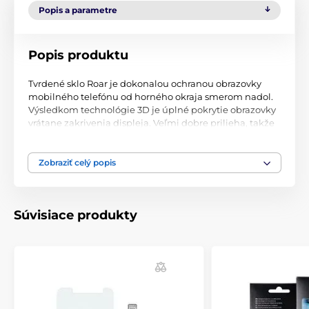
Popis a parametre
Popis produktu
Tvrdené sklo Roar je dokonalou ochranou obrazovky
mobilného telefónu od horného okraja smerom nadol.
Výsledkom technológie 3D je úplné pokrytie obrazovky
vrátane zakrivenia displeja. Veľmi dobre prilieha, takže
sa do nej nedostanú žiadne nečistoty a prach. Vďaka
extrémne nízkej hrúbke 0,3 mm je na displeji telefónu
takmer neviditeľný. Citlivosť displeja na dotyk je
Zobraziť celý popis
zachovaná na 100 %. Sklo chráni obrazovku pred
prasklinami, škrabancami a poškodením. Oleofóbny
povlak zaisťuje čistotu obrazovky a odolnosť voči
Súvisiace produkty
odtlačkom prstov a nečistotám. Súčasťou balenia je
príslušenstvo na jednoduchú aplikáciu.