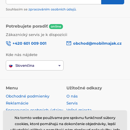
Souhlasím se
zpracováním osobních údajů
.
Potrebujete poradiť
online
Zákaznický servis je k dispozícii
+420 601 009 001
obchod@mobilmajak.cz
Kde nás nájdete
Slovenčina
Menu
Užitočné odkazy
Obchodné podmienky
O nás
Reklamácie
Servis
Spracovanie osobných údajov
Voľné miesta
Doprava a platba
Kontakt
Na tomto webe používame pre správnu funkčnosť súbory
Odstúpenie od zmluvy
cookies, ktoré pomáhajú na dokončenie objednávky, lepší
užívateľský zážitok a pomáhajú nám zlepšovať naše služby. Info