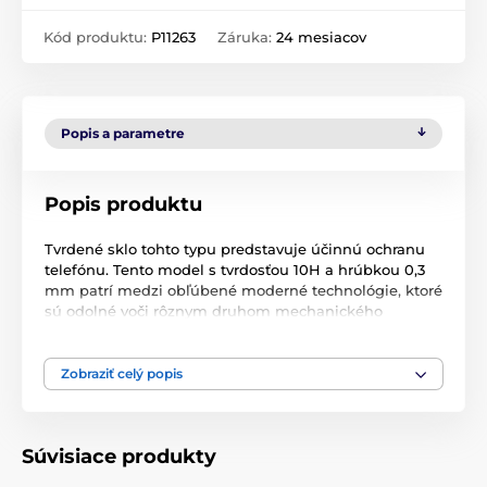
Kód produktu:
P11263
Záruka:
24 mesiacov
Popis a parametre
Popis produktu
Tvrdené sklo tohto typu predstavuje účinnú ochranu
telefónu. Tento model s tvrdosťou 10H a hrúbkou 0,3
mm patrí medzi obľúbené moderné technológie, ktoré
sú odolné voči rôznym druhom mechanického
poškodenia. Chráni obrazovku telefónu pred
poškriabaním a zvyšuje odolnosť obrazovky proti
nárazom a mechanickému poškodeniu.
Zobraziť celý popis
Tento typ ochranného skla priľne celou svojou
plochou, čím pevne priľne k telefónu a zabráni
Súvisiace produkty
prípadnému odlupovaniu alebo usadzovaniu prachu.
Po nalepení tohto ochranného skla sa zachová 100 %