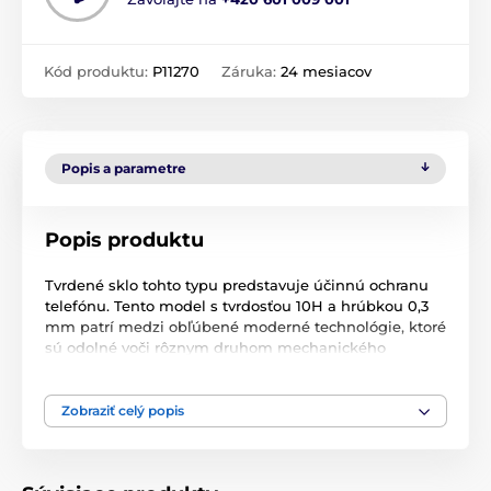
Kód produktu:
P11270
Záruka:
24 mesiacov
Popis a parametre
Popis produktu
Tvrdené sklo tohto typu predstavuje účinnú ochranu
telefónu. Tento model s tvrdosťou 10H a hrúbkou 0,3
mm patrí medzi obľúbené moderné technológie, ktoré
sú odolné voči rôznym druhom mechanického
poškodenia. Chráni obrazovku telefónu pred
poškriabaním a zvyšuje odolnosť obrazovky proti
nárazom a mechanickému poškodeniu.
Zobraziť celý popis
Tento typ ochranného skla priľne celou svojou
plochou, čím pevne priľne k telefónu a zabráni