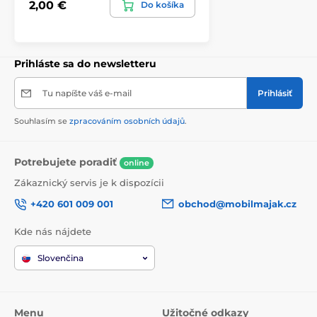
2,00 €
Do košíka
Prihláste sa do newsletteru
Tu napíšte váš e-mail
Prihlásiť
Souhlasím se
zpracováním osobních údajů
.
Potrebujete poradiť
online
Zákaznický servis je k dispozícii
+420 601 009 001
obchod@mobilmajak.cz
Kde nás nájdete
Slovenčina
Menu
Užitočné odkazy