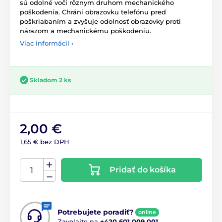
sú odolné voči rôznym druhom mechanického
poškodenia. Chráni obrazovku telefónu pred
poškriabaním a zvyšuje odolnosť obrazovky proti
nárazom a mechanickému poškodeniu.
Viac informácií ›
Skladom 2 ks
2,00 €
1,65 € bez DPH
Pridať do košíka
Potrebujete poradiť?
online
Zavolajte na
+420 601 009 001