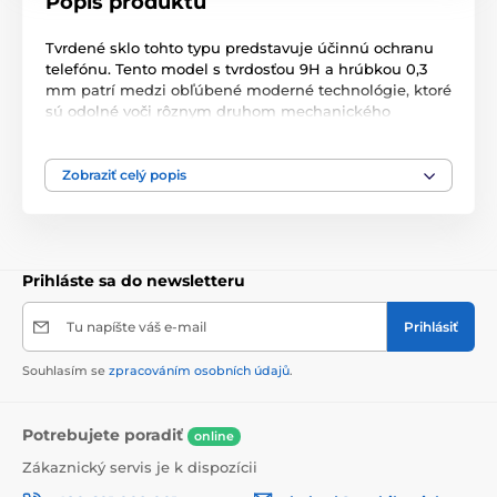
Popis produktu
Tvrdené sklo tohto typu predstavuje účinnú ochranu
telefónu. Tento model s tvrdosťou 9H a hrúbkou 0,3
mm patrí medzi obľúbené moderné technológie, ktoré
sú odolné voči rôznym druhom mechanického
poškodenia. Chráni obrazovku telefónu pred
prasklinami, škrabancami a inými poškodeniami.
Zobraziť celý popis
Tento typ ochranného skla priľne celým svojím
povrchom, čím pevne priľne k telefónu a zabráni
prípadnému odlupovaniu alebo usadzovaniu prachu.
Po nalepení tohto ochranného skla sa zachová 100 %
citlivosť obrazovky na dotyk. Povlak na olejovej báze
Prihláste sa do newsletteru
tiež zabraňuje zanechávaniu odtlačkov prstov.
Tu napíšte váš e-mail
Prihlásiť
Súčasťou balenia je príslušenstvo na jednoduchú
aplikáciu.
Souhlasím se
zpracováním osobních údajů
.
Potrebujete poradiť
online
Zákaznický servis je k dispozícii