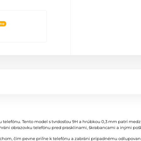
ine
u telefónu. Tento model s tvrdosťou 9H a hrúbkou 0,3 mm patrí med
áni obrazovku telefónu pred prasklinami, škrabancami a inými po
vrchom, čím pevne priľne k telefónu a zabráni prípadnému odlupovan