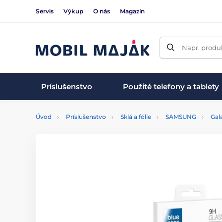
Servis
Výkup
O nás
Magazín
Napr. produk
Príslušenstvo
Použité telefony a tablety
Úvod
Príslušenstvo
Sklá a fólie
SAMSUNG
Gal