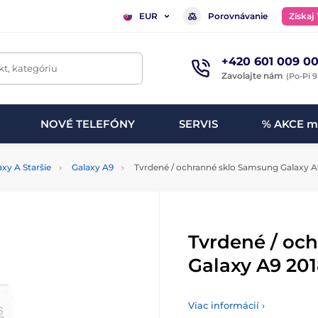
Porovnávanie
Získaj
EUR
+420 601 009 00
t, kategóriu
Zavolajte nám
(Po-Pi 9
NOVÉ TELEFÓNY
SERVIS
% AKCE m
axy A Staršie
Galaxy A9
Tvrdené / ochranné sklo Samsung Galaxy A9
Tvrdené / oc
Galaxy A9 201
Viac informácií ›