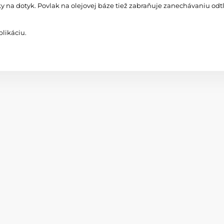
ky na dotyk. Povlak na olejovej báze tiež zabraňuje zanechávaniu odtl
likáciu.