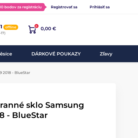
 10 bodov za registráciu
Registrovať sa
Prihlásiť sa
1
0
offline
0,00 €
-17)
ěsíce
DÁRKOVÉ POUKAZY
Zľavy
 2018 - BlueStar
hranné sklo Samsung
8 - BlueStar