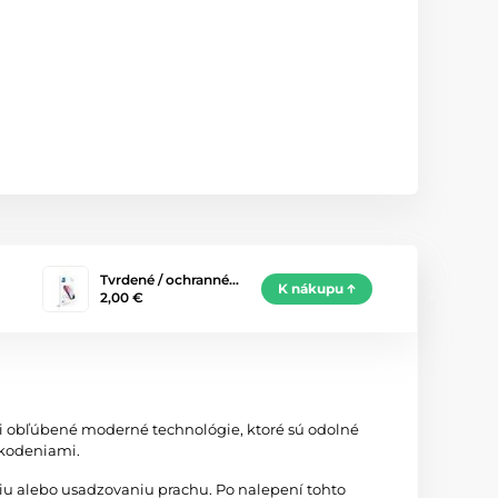
Tvrdené / ochranné…
K nákupu
2,00 €
zi obľúbené moderné technológie, ktoré sú odolné
škodeniami.
iu alebo usadzovaniu prachu. Po nalepení tohto