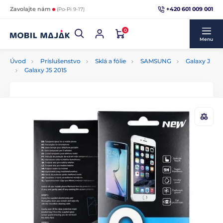
+420 601 009 001
Zavolajte nám
(Po-Pi 9-17)
0
Menu
Úvod
Príslušenstvo
Sklá a fólie
SAMSUNG
Galaxy J
Galaxy J5 2015