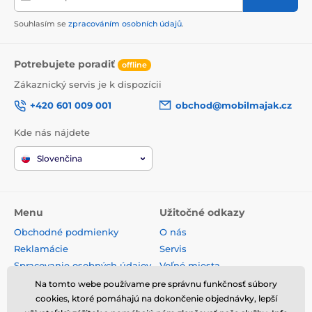
Souhlasím se
zpracováním osobních údajů
.
Potrebujete poradiť
offline
Zákaznický servis je k dispozícii
+420 601 009 001
obchod@mobilmajak.cz
Kde nás nájdete
Slovenčina
Menu
Užitočné odkazy
Obchodné podmienky
O nás
Reklamácie
Servis
Spracovanie osobných údajov
Voľné miesta
Doprava a platba
Kontakt
Na tomto webe používame pre správnu funkčnosť súbory
Odstúpenie od zmluvy
cookies, ktoré pomáhajú na dokončenie objednávky, lepší