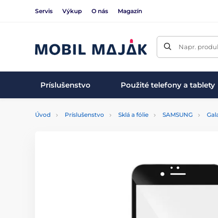
Servis
Výkup
O nás
Magazín
Napr. produk
Príslušenstvo
Použité telefony a tablety
Úvod
Príslušenstvo
Sklá a fólie
SAMSUNG
Gal