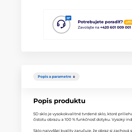
Potrebujete poradiť?
offl
Zavolajte na
+420 601 009 001
Popis a parametre
Popis produktu
5D sklo je vysokokvalitné tvrdené sklo, ktoré pril
čistotu obrazu a 100 % funkčnosť dotyku. Vysoký i
Sklo najvyššej kvality zaručuje, že obraz si zacho