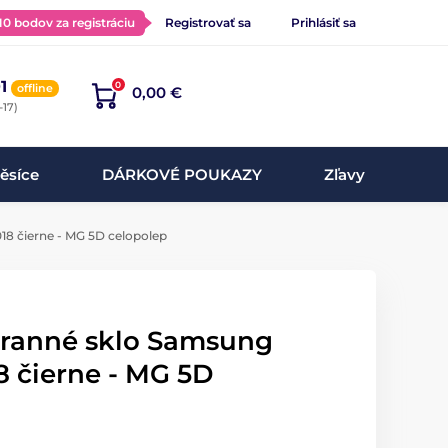
 10 bodov za registráciu
Registrovať sa
Prihlásiť sa
1
0
offline
0,00 €
-17)
ěsíce
DÁRKOVÉ POUKAZY
Zľavy
18 čierne - MG 5D celopolep
hranné sklo Samsung
8 čierne - MG 5D