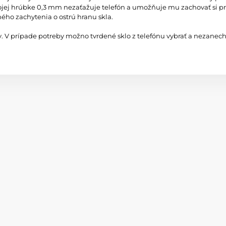
vojej hrúbke 0,3 mm nezaťažuje telefón a umožňuje mu zachovať si pr
ného zachytenia o ostrú hranu skla.
 V prípade potreby možno tvrdené sklo z telefónu vybrať a nezanechá