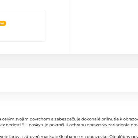
ine
ieha celým svojím povrchom a zabezpečuje dokonalé priľnutie k obraz
ndex tvrdosti 9H poskytuje pokročilú ochranu obrazovky zariadenia p
vá svoje farby a zároveň maskuje škrabance na obrazovke. Oleofóbny p