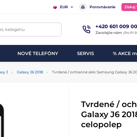
Porovnávanie
Získaj
EUR
+420 601 009 00
t, kategóriu
Zavolajte nám
(Po-Pi 9
NOVÉ TELEFÓNY
SERVIS
% AKCE m
axy J
Galaxy J6 2018
Tvrdené / ochranné sklo Samsung Galaxy J6 20
Tvrdené / oc
Galaxy J6 201
celopolep