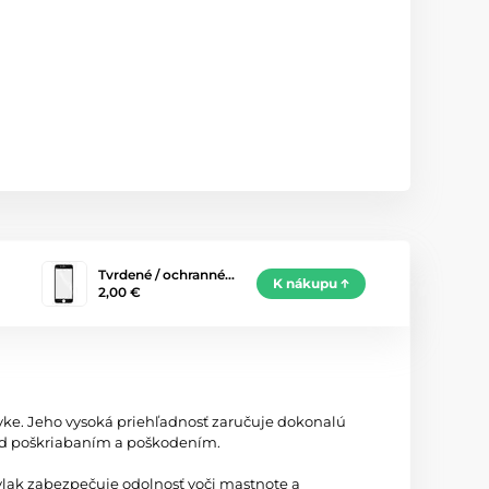
Tvrdené / ochranné…
K nákupu
2,00 €
ovke. Jeho vysoká priehľadnosť zaručuje dokonalú
red poškriabaním a poškodením.
ovlak zabezpečuje odolnosť voči mastnote a