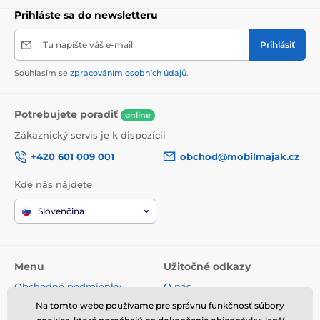
Prihláste sa do newsletteru
Tu napíšte váš e-mail
Prihlásiť
Souhlasím se
zpracováním osobních údajů
.
Potrebujete poradiť
online
Zákaznický servis je k dispozícii
+420 601 009 001
obchod@mobilmajak.cz
Kde nás nájdete
Slovenčina
Menu
Užitočné odkazy
Obchodné podmienky
O nás
Reklamácie
Servis
Na tomto webe používame pre správnu funkčnosť súbory