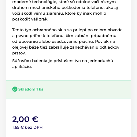
moderné technológie, ktoré sú odolné voči rôznym
druhom mechanického poškodenia telefónu, ako aj
voči škodlivému žiareniu, ktoré by inak mohlo
poškodiť váš zrak.
Tento typ ochranného skla sa prilepí po celom obvode
a pevne priľne k telefónu, čím zabráni prípadnému
odlupovaniu alebo usadzovaniu prachu. Povlak na
olejovej báze tiež zabraňuje zanechávaniu odtlačkov
prstov.
Súčasťou balenia je príslušenstvo na jednoduchú
aplikáciu.
Skladom 1 ks
2,00 €
1,65 € bez DPH