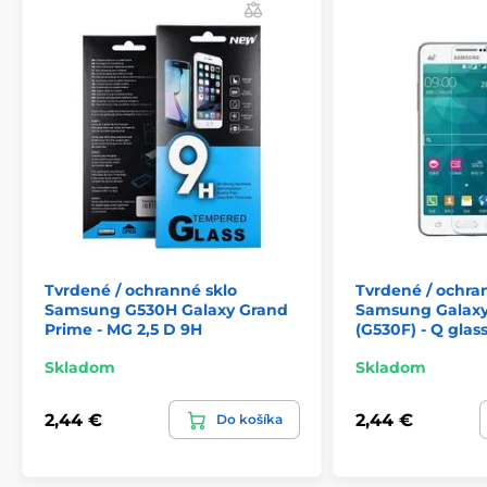
Tvrdené / ochranné sklo
Tvrdené / ochra
Samsung G530H Galaxy Grand
Samsung Galaxy
Prime - MG 2,5 D 9H
(G530F) - Q glas
Skladom
Skladom
2,44 €
2,44 €
Do košíka