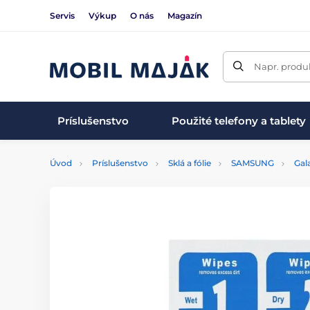
Servis
Výkup
O nás
Magazín
Napr. produk
Príslušenstvo
Použité telefony a tablety
Úvod
Príslušenstvo
Sklá a fólie
SAMSUNG
Gal