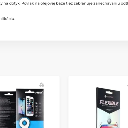
ky na dotyk. Povlak na olejovej báze tiež zabraňuje zanechávaniu odtl
likáciu.