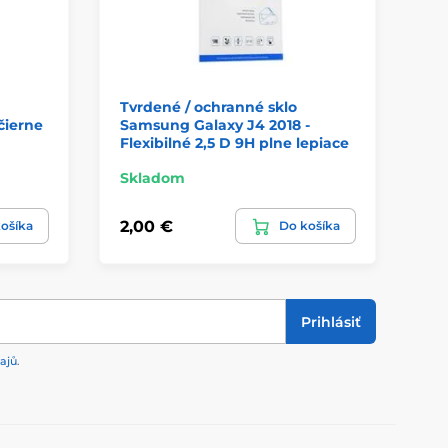
Tvrdené / ochranné sklo
Tv
čierne
Samsung Galaxy J4 2018 -
Sa
Flexibilné 2,5 D 9H plne lepiace
- 
Skladom
Sk
2,00 €
2,
ošíka
Do košíka
Prihlásiť
ajů
.