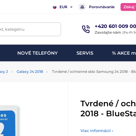
Porovnávanie
Získaj
EUR
+420 601 009 00
t, kategóriu
Zavolajte nám
(Po-Pi 9
NOVÉ TELEFÓNY
SERVIS
% AKCE m
axy J
Galaxy J4 2018
Tvrdené / ochranné sklo Samsung J4 2018 - Bl
Tvrdené / oc
2018 - BlueSt
Viac informácií ›