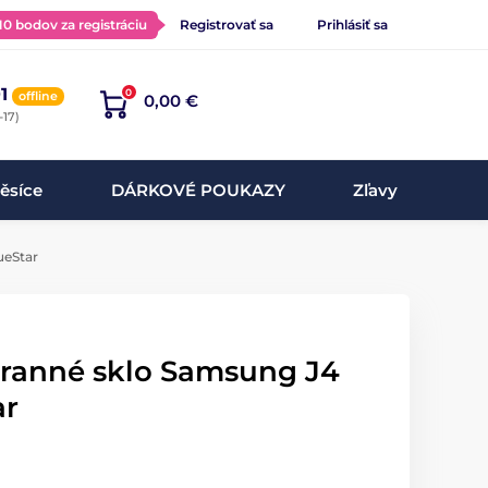
 10 bodov za registráciu
Registrovať sa
Prihlásiť sa
1
0
offline
0,00 €
-17)
ěsíce
DÁRKOVÉ POUKAZY
Zľavy
ueStar
hranné sklo Samsung J4
ar