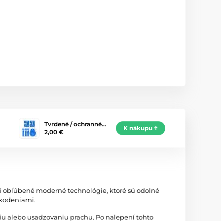
Tvrdené / ochranné…
K nákupu
2,00 €
zi obľúbené moderné technológie, ktoré sú odolné
škodeniami.
iu alebo usadzovaniu prachu. Po nalepení tohto