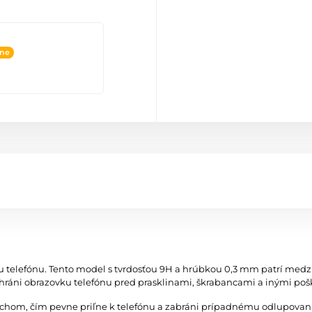
ine
u telefónu. Tento model s tvrdosťou 9H a hrúbkou 0,3 mm patrí med
áni obrazovku telefónu pred prasklinami, škrabancami a inými po
vrchom, čím pevne priľne k telefónu a zabráni prípadnému odlupovan