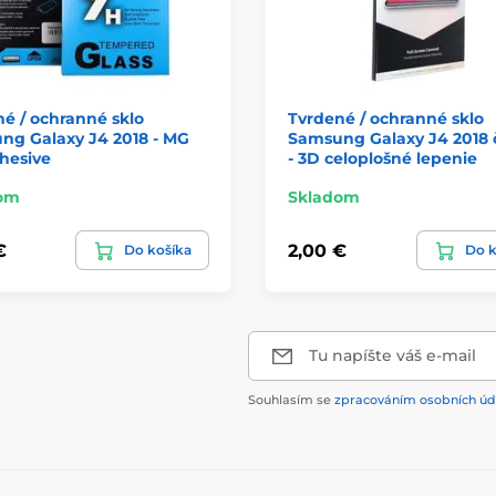
é / ochranné sklo
Tvrdené / ochranné sklo
ng Galaxy J4 2018 - MG
Samsung Galaxy J4 2018 
dhesive
- 3D celoplošné lepenie
om
Skladom
€
2,00 €
Do košíka
Do k
Tu napíšte váš e-mail
Souhlasím se
zpracováním osobních úd