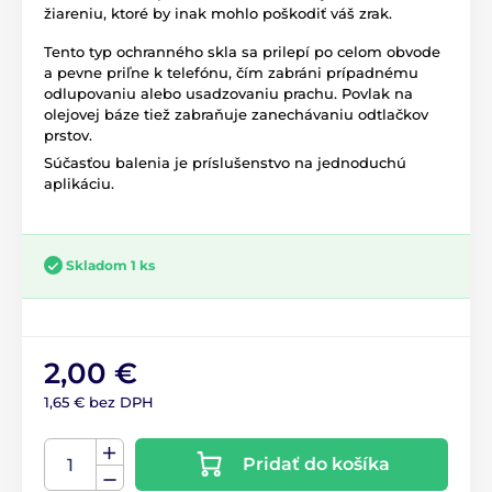
žiareniu, ktoré by inak mohlo poškodiť váš zrak.
Tento typ ochranného skla sa prilepí po celom obvode
a pevne priľne k telefónu, čím zabráni prípadnému
odlupovaniu alebo usadzovaniu prachu. Povlak na
olejovej báze tiež zabraňuje zanechávaniu odtlačkov
prstov.
Súčasťou balenia je príslušenstvo na jednoduchú
aplikáciu.
Skladom 1 ks
2,00 €
1,65 € bez DPH
Pridať do košíka