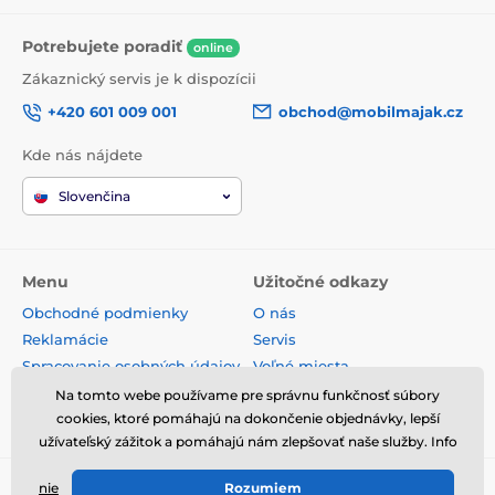
Potrebujete poradiť
online
Zákaznický servis je k dispozícii
+420 601 009 001
obchod@mobilmajak.cz
Kde nás nájdete
Slovenčina
Menu
Užitočné odkazy
Obchodné podmienky
O nás
Reklamácie
Servis
Spracovanie osobných údajov
Voľné miesta
Doprava a platba
Kontakt
Na tomto webe používame pre správnu funkčnosť súbory
Odstúpenie od zmluvy
cookies, ktoré pomáhajú na dokončenie objednávky, lepší
užívateľský zážitok a pomáhajú nám zlepšovať naše služby. Info
nie
Rozumiem
© 2026 www.mobilmajak.sk ⦁ E-shop vytvorila
SIMPLIA.cz