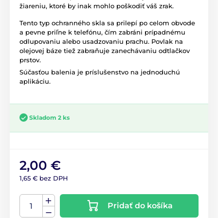
žiareniu, ktoré by inak mohlo poškodiť váš zrak.
Tento typ ochranného skla sa prilepí po celom obvode
a pevne priľne k telefónu, čím zabráni prípadnému
odlupovaniu alebo usadzovaniu prachu. Povlak na
olejovej báze tiež zabraňuje zanechávaniu odtlačkov
prstov.
Súčasťou balenia je príslušenstvo na jednoduchú
aplikáciu.
Skladom 2 ks
2,00 €
1,65 € bez DPH
Pridať do košíka