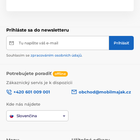
Prihláste sa do newsletteru
Tu napíšte váš e-mail
Prihlásiť
Souhlasím se
zpracováním osobních údajů
.
Potrebujete poradiť
offline
Zákaznický servis je k dispozícii
+420 601 009 001
obchod@mobilmajak.cz
Kde nás nájdete
Slovenčina
Menu
Užitočné odkazy