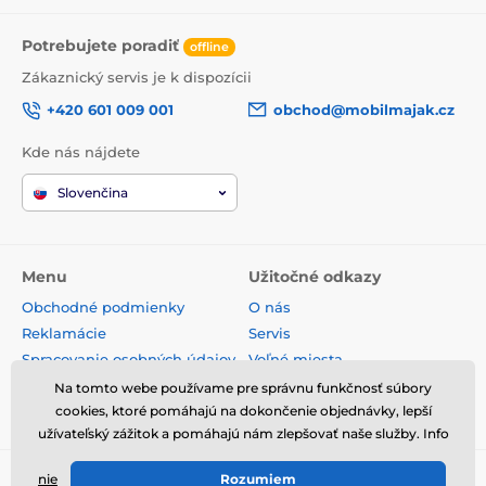
Potrebujete poradiť
offline
Zákaznický servis je k dispozícii
+420 601 009 001
obchod@mobilmajak.cz
Kde nás nájdete
Slovenčina
Menu
Užitočné odkazy
Obchodné podmienky
O nás
Reklamácie
Servis
Spracovanie osobných údajov
Voľné miesta
Doprava a platba
Kontakt
Na tomto webe používame pre správnu funkčnosť súbory
Odstúpenie od zmluvy
cookies, ktoré pomáhajú na dokončenie objednávky, lepší
užívateľský zážitok a pomáhajú nám zlepšovať naše služby. Info
nie
Rozumiem
© 2026 www.mobilmajak.sk ⦁ E-shop vytvorila
SIMPLIA.cz