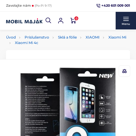
+420 601 009 001
Zavolajte nám
(Po-Pi 9-17)
0
Menu
Úvod
Príslušenstvo
Sklá a fólie
XIAOMI
Xiaomi Mi
Xiaomi Mi 4c