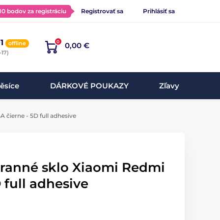
 10 bodov za registráciu
Registrovať sa
Prihlásiť sa
1
0
offline
0,00 €
-17)
ěsíce
DÁRKOVÉ POUKAZY
Zľavy
 čierne - 5D full adhesive
hranné sklo Xiaomi Redmi
 full adhesive