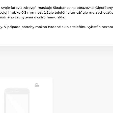
ová svoje farby a zároveň maskuje škrabance na obrazovke. Oleofób
svojej hrúbke 0,3 mm nezaťažuje telefón a umožňuje mu zachovať si
áhodného zachytenia o ostrú hranu skla.
. V prípade potreby možno tvrdené sklo z telefónu vybrať a nezane