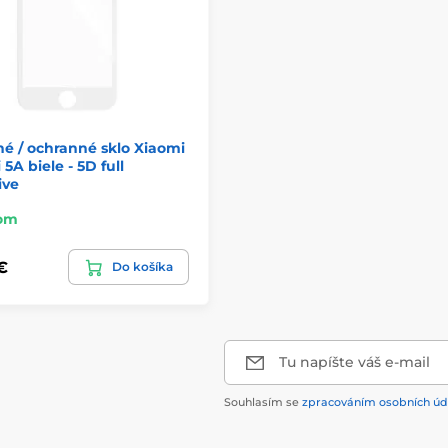
é / ochranné sklo Xiaomi
5A biele - 5D full
ive
om
€
Do košíka
Tu napíšte váš e-mail
Souhlasím se
zpracováním osobních úd