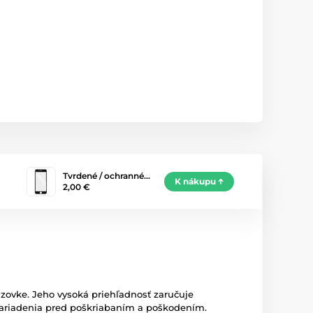
Tvrdené / ochranné…
K nákupu
2,00 €
azovke. Jeho vysoká priehľadnosť zaručuje
 zariadenia pred poškriabaním a poškodením.