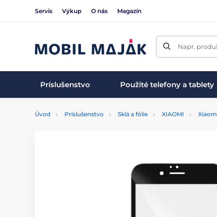
Servis
Výkup
O nás
Magazín
Napr. produk
Príslušenstvo
Použité telefony a tablety
Úvod
Príslušenstvo
Sklá a fólie
XIAOMI
Xiaom