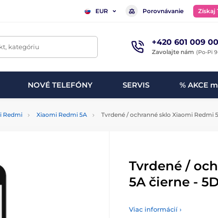
Porovnávanie
Získaj
EUR
+420 601 009 00
t, kategóriu
Zavolajte nám
(Po-Pi 9
NOVÉ TELEFÓNY
SERVIS
% AKCE m
i Redmi
Xiaomi Redmi 5A
Tvrdené / ochranné sklo Xiaomi Redmi 5A
Tvrdené / oc
5A čierne - 5D
Viac informácií ›