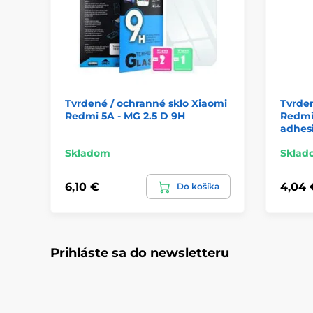
Tvrdené / ochranné sklo Xiaomi
Tvrden
Redmi 5A - MG 2.5 D 9H
Redmi 
adhes
Skladom
Sklad
6,10 €
4,04 
Do košíka
Prihláste sa do newsletteru