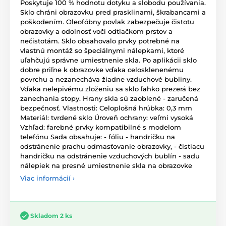
Poskytuje 100 % hodnotu dotyku a slobodu používania.
Sklo chráni obrazovku pred prasklinami, škrabancami a
poškodením. Oleofóbny povlak zabezpečuje čistotu
obrazovky a odolnosť voči odtlačkom prstov a
nečistotám. Sklo obsahovalo prvky potrebné na
vlastnú montáž so špeciálnymi nálepkami, ktoré
uľahčujú správne umiestnenie skla. Po aplikácii sklo
dobre priľne k obrazovke vďaka celosklenenému
povrchu a nezanecháva žiadne vzduchové bubliny.
Vďaka nelepivému zloženiu sa sklo ľahko prezerá bez
zanechania stopy. Hrany skla sú zaoblené - zaručená
bezpečnosť. Vlastnosti: Celoplošná hrúbka: 0,3 mm
Materiál: tvrdené sklo Úroveň ochrany: veľmi vysoká
Vzhľad: farebné prvky kompatibilné s modelom
telefónu Sada obsahuje: - fóliu - handričku na
odstránenie prachu odmasťovanie obrazovky, - čistiacu
handričku na odstránenie vzduchových bublín - sadu
nálepiek na presné umiestnenie skla na obrazovke
Viac informácií ›
Skladom 2 ks