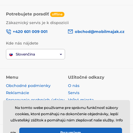
Potrebujete poradiť
offline
Zákaznický servis je k dispozícii
+420 601 009 001
obchod@mobilmajak.cz
Kde nás nájdete
Slovenčina
Menu
Užitočné odkazy
Obchodné podmienky
O nás
Reklamácie
Servis
Spracovanie osobných údajov
Voľné miesta
Doprava a platba
Kontakt
Na tomto webe používame pre správnu funkčnosť súbory
Odstúpenie od zmluvy
cookies, ktoré pomáhajú na dokončenie objednávky, lepší
užívateľský zážitok a pomáhajú nám zlepšovať naše služby. Info
nie
Rozumiem