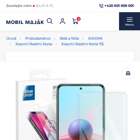
+420 601 009 001
Zavolajte nám
(Po-Pi 9-17)
0
Menu
Úvod
Príslušenstvo
Sklá a fólie
XIAOMI
Xiaomi Redmi Note
Xiaomi Redmi Note 11S