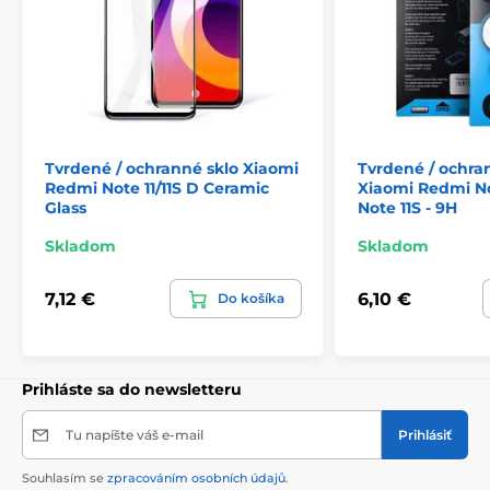
vzduchových bublín - sadu nálepiek na presné
umiestnenie skla na obrazovke
Tvrdené / ochranné sklo Xiaomi
Tvrdené / ochra
Redmi Note 11/11S D Ceramic
Xiaomi Redmi No
Glass
Note 11S - 9H
Skladom
Skladom
7,12 €
6,10 €
Do košíka
Prihláste sa do newsletteru
Tu napíšte váš e-mail
Prihlásiť
Souhlasím se
zpracováním osobních údajů
.