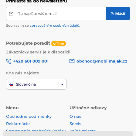
Prihláste sa do newsletteru
Tu napíšte váš e-mail
Prihlásiť
Souhlasím se
zpracováním osobních údajů
.
Potrebujete poradiť
offline
Zákaznický servis je k dispozícii
+420 601 009 001
obchod@mobilmajak.cz
Kde nás nájdete
Slovenčina
Menu
Užitočné odkazy
Obchodné podmienky
O nás
Reklamácie
Servis
Spracovanie osobných údajov
Voľné miesta