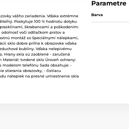
Parametre
Barva
razovky vášho zariadenia. Vďaka extrémne
iditeľný. Poskytuje 100 % hodnotu dotyku
d prasklinami, škrabancami a poškodením.
 odolnosť voči odtlačkom prstov a
lastnú montáž so špeciálnymi nálepkami,
ácii sklo dobre priľne k obrazovke vďaka
zduchové bubliny. Vďaka nelepivému
p. Hrany skla sú zaoblené - zaručená
 Materiál: tvrdené sklo Úroveň ochrany:
 s modelom telefónu Sada obsahuje: -
e stierania obrazovky, - čistiacu
adu nálepiek na presné umiestnenie skla