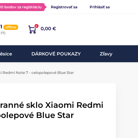
 10 bodov za registráciu
Registrovať sa
Prihlásiť sa
1
0
offline
0,00 €
-17)
ěsíce
DÁRKOVÉ POUKAZY
Zľavy
i Redmi Note 7 - celopolepové Blue Star
hranné sklo Xiaomi Redmi
polepové Blue Star