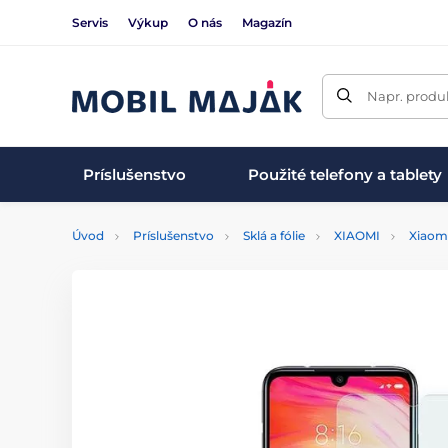
Servis
Výkup
O nás
Magazín
Napr. produk
Príslušenstvo
Použité telefony a tablety
Úvod
Príslušenstvo
Sklá a fólie
XIAOMI
Xiaom