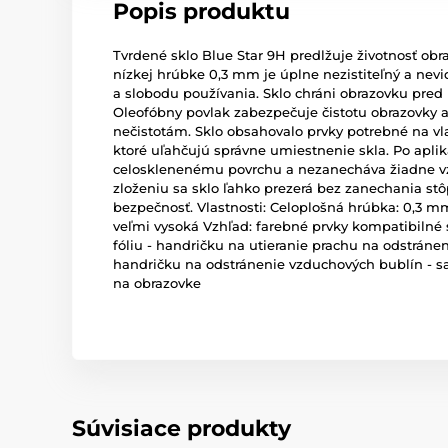
Popis produktu
Tvrdené sklo Blue Star 9H predlžuje životnosť ob
nízkej hrúbke 0,3 mm je úplne nezistiteľný a nev
a slobodu používania. Sklo chráni obrazovku pre
Oleofóbny povlak zabezpečuje čistotu obrazovky a
nečistotám. Sklo obsahovalo prvky potrebné na v
ktoré uľahčujú správne umiestnenie skla. Po aplik
celosklenenému povrchu a nezanecháva žiadne v
zloženiu sa sklo ľahko prezerá bez zanechania stô
bezpečnosť. Vlastnosti: Celoplošná hrúbka: 0,3 mm
veľmi vysoká Vzhľad: farebné prvky kompatibilné
fóliu - handričku na utieranie prachu na odstráneni
handričku na odstránenie vzduchových bublín - s
na obrazovke
Súvisiace produkty