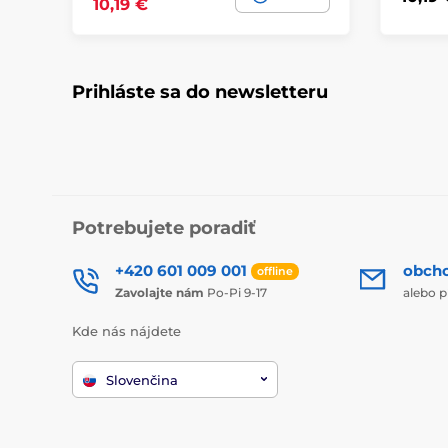
10,19 €
Prihláste sa do newsletteru
Potrebujete poradiť
+420 601 009 001
obch
offline
Zavolajte nám
Po-Pi 9-17
alebo p
Kde nás nájdete
Slovenčina