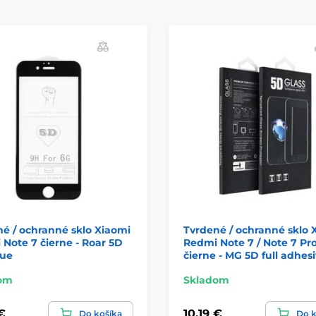
é / ochranné sklo Xiaomi
Tvrdené / ochranné sklo 
Note 7 čierne - Roar 5D
Redmi Note 7 / Note 7 Pr
lue
čierne - MG 5D full adhes
om
Skladom
€
10,19 €
Do košíka
Do k