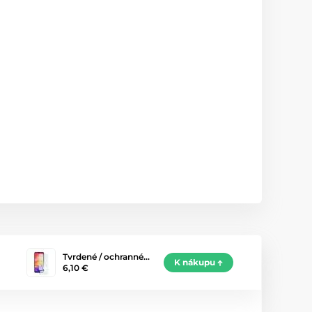
Tvrdené / ochranné…
K nákupu
6,10 €