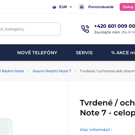
Porovnávanie
Získaj
EUR
+420 601 009 00
t, kategóriu
Zavolajte nám
(Po-Pi 9
NOVÉ TELEFÓNY
SERVIS
% AKCE m
i Redmi Note
Xiaomi Redmi Note 7
Tvrdené / ochranné sklo Xiaom
Tvrdené / oc
Note 7 - celo
Viac informácií ›