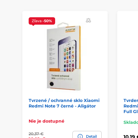
Zľava
-50%
Tvrzené / ochranné sklo Xiaomi
Tvrden
Redmi Note 7 černé - Aligátor
Redmi 
Full G
Nie je dostupné
Sklad
20,37 €
Detail
10,19 