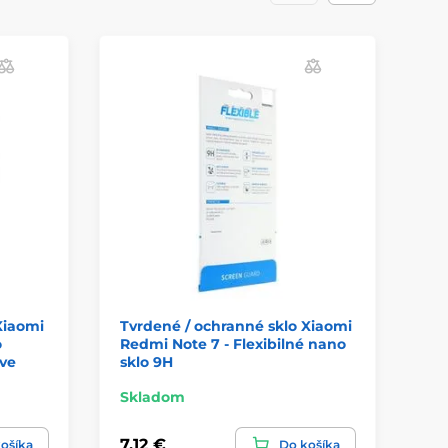
Xiaomi
Tvrdené / ochranné sklo Xiaomi
Tv
o
Redmi Note 7 - Flexibilné nano
Re
ive
sklo 9H
Skladom
Sk
7,12 €
6,
ošíka
Do košíka