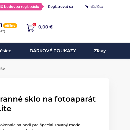
 10 bodov za registráciu
Registrovať sa
Prihlásiť sa
1
0
offline
0,00 €
-17)
ěsíce
DÁRKOVÉ POUKAZY
Zľavy
ite
ranné sklo na fotoaparát
ite
Dokonale sa hodí pre špecializovaný model