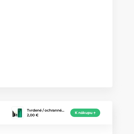
Tvrdené / ochranné…
K nákupu
2,00 €