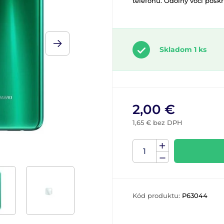
telefónu. Odolný voči pošk
Skladom 1 ks
2,00 €
1,65 € bez DPH
Kód produktu:
P63044