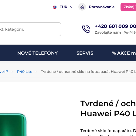
Porovnávanie
Získaj
EUR
+420 601 009 00
t, kategóriu
Zavolajte nám
(Po-Pi 9
NOVÉ TELEFÓNY
SERVIS
% AKCE m
ei P
P40 Lite
Tvrdené / ochranné sklo na fotoaparát Huawei P40 L
Tvrdené / och
Huawei P40 L
Tvrdené sklo fotoaparátu. 