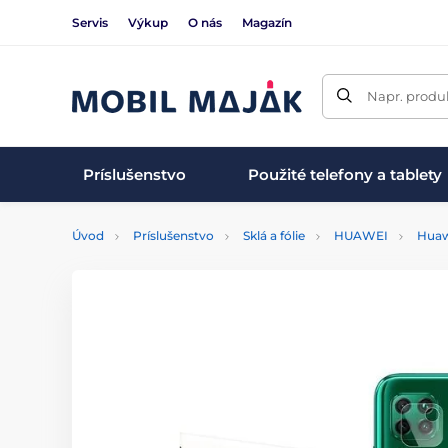
Servis
Výkup
O nás
Magazín
Napr. produk
Príslušenstvo
Použité telefony a tablety
Úvod
Príslušenstvo
Sklá a fólie
HUAWEI
Huaw