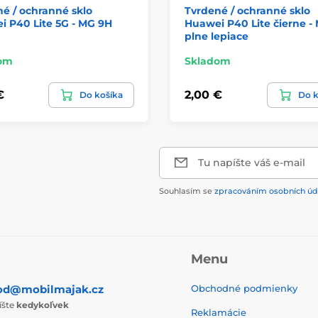
é / ochranné sklo
Tvrdené / ochranné sklo
 P40 Lite 5G - MG 9H
Huawei P40 Lite čierne -
plne lepiace
om
Skladom
€
2,00 €
Do košíka
Do k
Tu napíšte váš e-mail
Souhlasím se
zpracováním osobních úd
Menu
od@mobilmajak.cz
Obchodné podmienky
íšte
kedykoľvek
Reklamácie