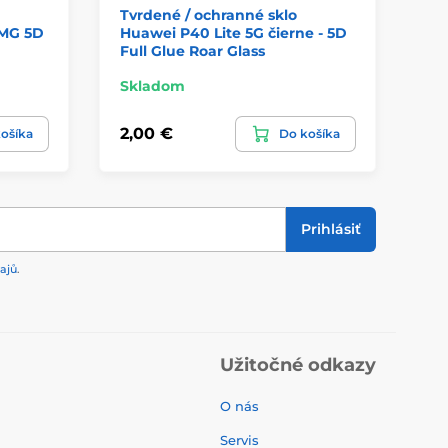
Tvrdené / ochranné sklo
Tv
 MG 5D
Huawei P40 Lite 5G čierne - 5D
Hu
Full Glue Roar Glass
Te
Skladom
Sk
2,00 €
2,
ošíka
Do košíka
Prihlásiť
ajů
.
Užitočné odkazy
O nás
Servis