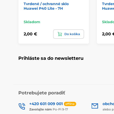
Tvrdené / ochranné sklo
Tvrden
Huawei P40 Lite - 7H
Huawei
Skladom
Sklad
2,00 €
2,00 
Do košíka
Prihláste sa do newsletteru
Potrebujete poradiť
+420 601 009 001
obch
offline
Zavolajte nám
Po-Pi 9-17
alebo p