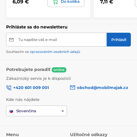
6,09 €
7,11 €
Do košíka
Prihláste sa do newsletteru
Tu napíšte váš e-mail
Prihlásiť
Souhlasím se
zpracováním osobních údajů
.
Potrebujete poradiť
online
Zákaznický servis je k dispozícii
+420 601 009 001
obchod@mobilmajak.cz
Kde nás nájdete
Slovenčina
Menu
Užitočné odkazy