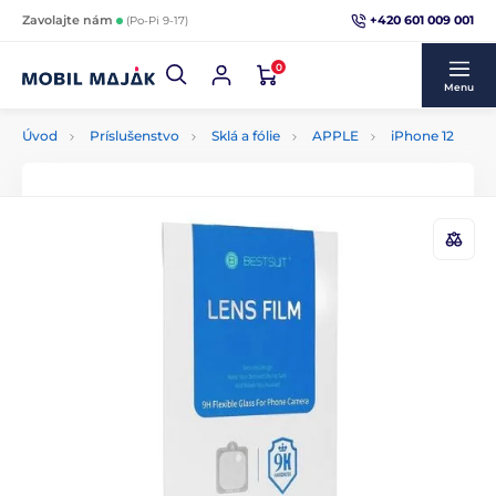
+420 601 009 001
Zavolajte nám
(Po-Pi 9-17)
0
Menu
Úvod
Príslušenstvo
Sklá a fólie
APPLE
iPhone 12