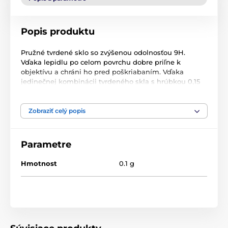
Popis produktu
Pružné tvrdené sklo so zvýšenou odolnosťou 9H.
Vďaka lepidlu po celom povrchu dobre priľne k
objektívu a chráni ho pred poškriabaním. Vďaka
jedinečnej kombinácii tvrdeného skla s hrúbkou 0,15
mm a PET fólie je sklo prakticky neviditeľné a
nepostrehnuteľné. Vynikajúca priľnavosť vďaka
celoplošnému lepidlu znamená, že sa pod fóliou
Zobraziť celý popis
nehromadia žiadne nečistoty ani prach. Priehľadný
povlak zaručuje pohodlie pri používaní fotoaparátu
telefónu a oleofóbny povlak zabraňuje vzniku
Parametre
odtlačkov prstov.
Hmotnost
0.1 g