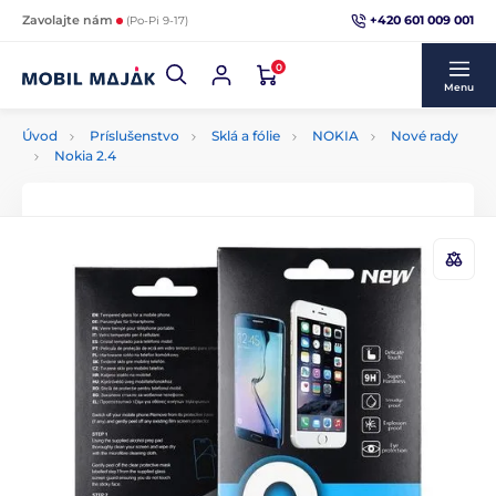
+420 601 009 001
Zavolajte nám
(Po-Pi 9-17)
0
Menu
Úvod
Príslušenstvo
Sklá a fólie
NOKIA
Nové rady
Nokia 2.4