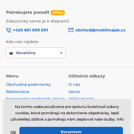
Potrebujete poradiť
offline
Zákaznický servis je k dispozícii
+420 601 009 001
obchod@mobilmajak.cz
Kde nás nájdete
Slovenčina
Menu
Užitočné odkazy
Obchodné podmienky
O nás
Reklamácie
Servis
Spracovanie osobných údajov
Voľné miesta
Doprava a platba
Kontakt
Na tomto webe používame pre správnu funkčnosť súbory
Odstúpenie od zmluvy
cookies, ktoré pomáhajú na dokončenie objednávky, lepší
užívateľský zážitok a pomáhajú nám zlepšovať naše služby. Info
nie
Rozumiem
© 2026 www.mobilmajak.sk ⦁ E-shop vytvorila
SIMPLIA.cz