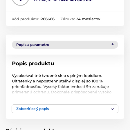
Kód produktu:
P66666
Záruka:
24 mesiacov
Popis a parametre
Popis produktu
Vysokokvalitné tvrdené sklo s plným lepidlom.
Ultratenký a nepostrehnuteľný displej so 100 %
priehľadnosťou. Vysoký faktor tvrdosti 9h zaručuje
primeranú ochranu. Dokonale prispôsobené vysoko
tvrdené tvrdené sklo predlžuje životnosť vášho
zariadenia. Účinne chráni obrazovku pred
poškriabaním a zároveň poskytuje pohodlie pri práci.
Zobraziť celý popis
Sklo má lepidlo na celom povrchu, takže dokonale
priľne k obrazovke bez zanechania vzduchových
bublín. Mimoriadne tenké zloženie zabezpečuje