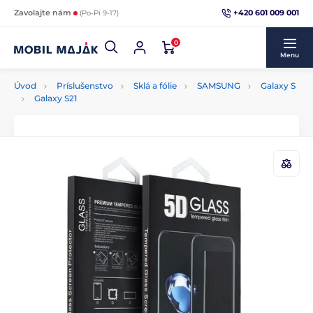
+420 601 009 001
Zavolajte nám
(Po-Pi 9-17)
0
Menu
Úvod
Príslušenstvo
Sklá a fólie
SAMSUNG
Galaxy S
Galaxy S21