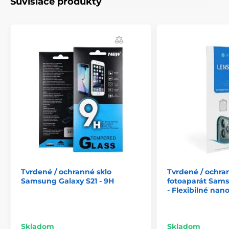
Súvisiace produkty
dokonalú priehľadnosť obrazovky zariadenia, ktorá si
zachováva všetky dotykové funkcie. Okrem toho
špeciálna povrchová úprava znižuje odrazový efekt na
obrazovke prsta. Sklo má výrezy určené pre vybraný
model telefónu. Výrobok je k dispozícii vo viacerých
farbách.
Vlastnosti:
- Lepidlo: Celoplošne
- Hrúbka: 0,3 mm
- Materiál: tvrdené sklo
- Stupeň ochrany: Perfektný vďaka procesu
vyrezávania
Proces rezania zahŕňa presné tvarovanie skla pri
Tvrdené / ochranné sklo
Tvrdené / ochra
znížení jeho hrúbky z 0,7 na 0,33 mm. Sklo je nielen
Samsung Galaxy S21 - 9H
fotoaparát Sams
dokonale prispôsobené tvaru telefónu, ale chráni aj
- Flexibilné nan
okraje a spevňuje obrazovku.
Skladom
Skladom