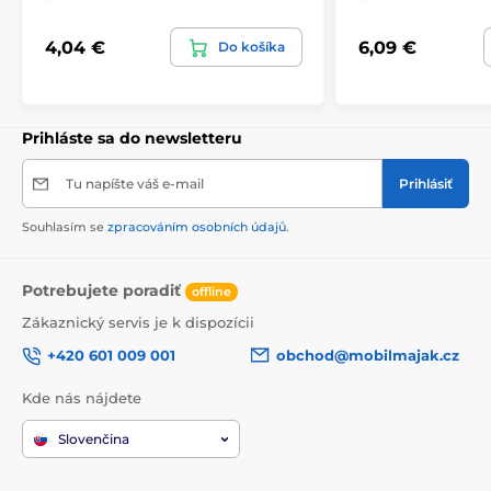
4,04 €
6,09 €
Do košíka
Prihláste sa do newsletteru
Tu napíšte váš e-mail
Prihlásiť
Souhlasím se
zpracováním osobních údajů
.
Potrebujete poradiť
offline
Zákaznický servis je k dispozícii
+420 601 009 001
obchod@mobilmajak.cz
Kde nás nájdete
Slovenčina