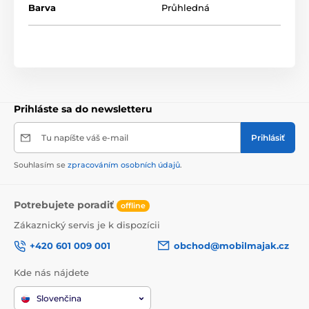
Barva
Průhledná
perfektně hodí na obrazovku a nezanechává žádné
vzduchové bubliny. Nepřilnavá formule způsobí, že
sklo po odstranění listů nezanechá žádné stopy. Film
vyrobený z kaleného skla je mnohem odolnější proti
poškrábání než plastové fólie. Okraje skla jsou
zaoblené – bezpečnost zaručena.
Prihláste sa do newsletteru
Tu napíšte váš e-mail
Prihlásiť
Souhlasím se
zpracováním osobních údajů
.
Potrebujete poradiť
offline
Zákaznický servis je k dispozícii
+420 601 009 001
obchod@mobilmajak.cz
Kde nás nájdete
Slovenčina