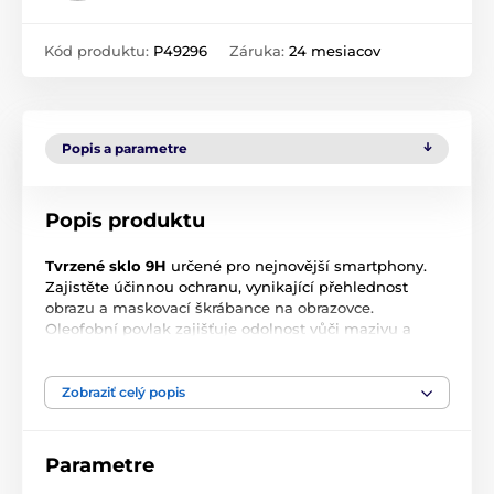
Kód produktu:
P49296
Záruka:
24 mesiacov
Popis a parametre
Popis produktu
Tvrzené sklo 9H
určené pro nejnovější smartphony.
Zajistěte účinnou ochranu, vynikající přehlednost
obrazu a maskovací škrábance na obrazovce.
Oleofobní povlak zajišťuje odolnost vůči mazivu a
otiskům prstů. Sklo je tenké a robustní – má tloušťku
méně než 0,3 mm a nezahušťuje telefon.
Zobraziť celý popis
Výborná přilnavost díky celému povrchu lepidla
Parametre
znamená, že se pod fólií nehromadí žádná špína ani
prach. Snadná instalace díky přiložené sadě. Sklo se