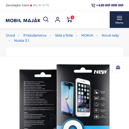
+420 601 009 001
Zavolajte nám
(Po-Pi 9-17)
0
Menu
Úvod
Príslušenstvo
Sklá a fólie
NOKIA
Nové rady
Nokia 3.1