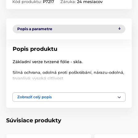
Kód produktu:
P7217
Záruka:
24 mesiacov
Popis a parametre
Popis produktu
Základní verze tvrzené fólie - skla.
Silná ochrana, odolná proti poškrábání, nárazu-odolná,
trvanlivá; vysoká citlivost
Zobraziť celý popis
Obsah balení:
Prémium tvrzená fólie
Súvisiace produkty
Čistící hadřík
Alkoholový tampon