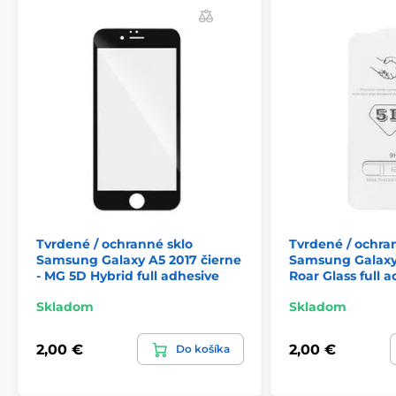
Antistatická prachová fólie/stěrka
Tvrdené / ochranné sklo
Tvrdené / ochra
Samsung Galaxy A5 2017 čierne
Samsung Galaxy 
- MG 5D Hybrid full adhesive
Roar Glass full 
Skladom
Skladom
2,00 €
2,00 €
Do košíka