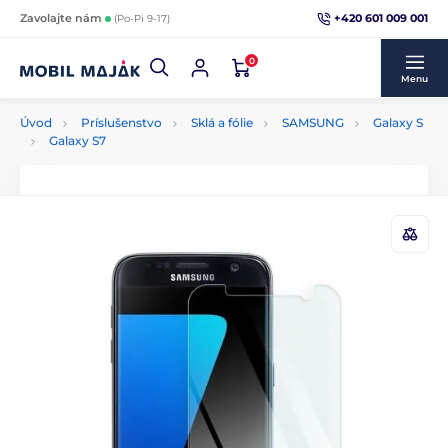
+420 601 009 001
Zavolajte nám
(Po-Pi 9-17)
0
Menu
Úvod
Príslušenstvo
Sklá a fólie
SAMSUNG
Galaxy S
Galaxy S7