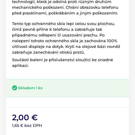
technologií, která je odolná proti různým druhům
mechanického poškození. Chrání obrazovku telefonu
před prasklinami, poškrábáním a jiným poškozením.
Tento typ ochranného skla lepí celou svou plochou,
čímž pevně přilne k telefonu a zabraňuje tak
případnému odlepení či usazování prachu. Po
nalepení tohoto ochranného skla je zachována 100%
citlivost displeje na dotyk. Krytí na olejové bázi rovněž
zabraňuje zanechávání otisků prstů.
Součástí balení je příslušenství sloužící ke snadné
aplikaci.
Skladom 1 ks
2,00 €
1,65 € bez DPH