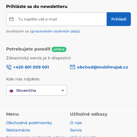
Prihláste sa do newsletteru
Tu napíšte váš e-mail
Prihlásiť
Souhlasím se
zpracováním osobních údajů
.
Potrebujete poradiť
online
Zákaznický servis je k dispozícii
+420 601 009 001
obchod@mobilmajak.cz
Kde nás nájdete
Slovenčina
Menu
Užitočné odkazy
Obchodné podmienky
O nás
Reklamácie
Servis