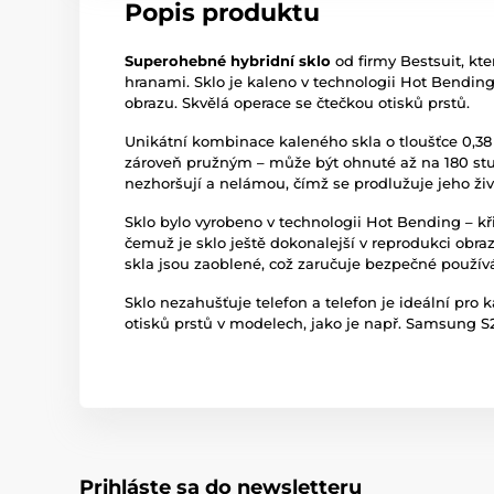
Popis produktu
Superohebné hybridní sklo
od firmy Bestsuit, kte
hranami. Sklo je kaleno v technologii Hot Bendi
obrazu. Skvělá operace se čtečkou otisků prstů.
Unikátní kombinace kaleného skla o tloušťce 0,38
zároveň pružným – může být ohnuté až na 180 stup
nezhoršují a nelámou, čímž se prodlužuje jeho živ
Sklo bylo vyrobeno v technologii Hot Bending – kři
čemuž je sklo ještě dokonalejší v reprodukci obr
skla jsou zaoblené, což zaručuje bezpečné používá
Sklo nezahušťuje telefon a telefon je ideální pro
otisků prstů v modelech, jako je např. Samsung S20
Prihláste sa do newsletteru