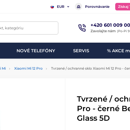
Porovnávanie
Získaj
EUR
+420 601 009 00
t, kategóriu
Zavolajte nám
(Po-Pi 9
NOVÉ TELEFÓNY
SERVIS
% AKCE m
i Mi
Xiaomi Mi 12 Pro
Tvrzené / ochranné sklo Xiaomi Mi 12 Pro - čer
Tvrzené / och
Pro - černé B
Glass 5D