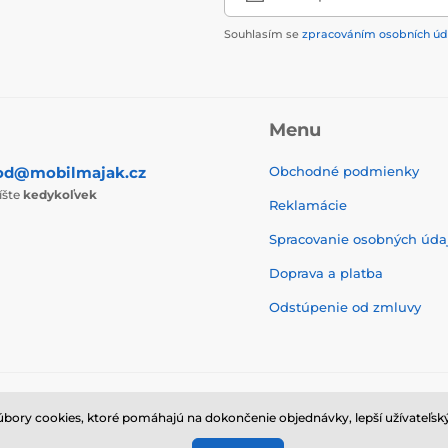
Souhlasím se
zpracováním osobních úd
Menu
od@mobilmajak.cz
Obchodné podmienky
íšte
kedykoľvek
Reklamácie
Spracovanie osobných úda
Doprava a platba
Odstúpenie od zmluvy
ry cookies, ktoré pomáhajú na dokončenie objednávky, lepší užívateľský
© 2026 www.mobilmajak.sk ⦁ E-shop vytvorila
SIMPLIA.cz