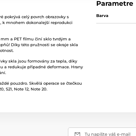
Parametre
Barva
ré pokrývá celý povrch obrazovky s
ng, k mnohem dokonalejší reprodukci
 mm a PET filmu činí sklo tvrdým a
ňů! Díky této pružnosti se okraje skla
otnost.
vky skla jsou formovány za tepla, díky
azu a redukuje případné deformace. Hrany
ní.
 každé pouzdro. Skvělá operace se čtečkou
, S21, Note 12, Note 20.
Tu napíšte váš e-mail