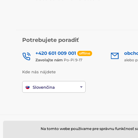
Potrebujete poradiť
+420 601 009 001
obch
offline
Zavolajte nám
Po-Pi 9-17
alebo p
Kde nás nájdete
Slovenčina
Na tomto webe používame pre správnu funkčnosť súbo