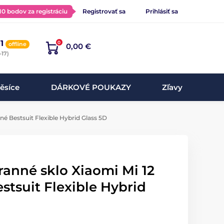
 10 bodov za registráciu
Registrovať sa
Prihlásiť sa
1
0
offline
0,00 €
-17)
ěsíce
DÁRKOVÉ POUKAZY
Zľavy
né Bestsuit Flexible Hybrid Glass 5D
ranné sklo Xiaomi Mi 12
estsuit Flexible Hybrid