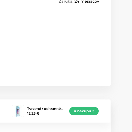
Záruka:
24 mesiacov
Tvrzené / ochranné…
K nákupu
12,23 €