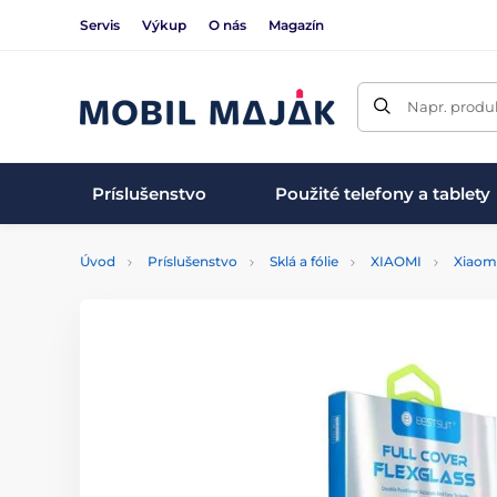
Servis
Výkup
O nás
Magazín
Napr. produk
Príslušenstvo
Použité telefony a tablety
Úvod
Príslušenstvo
Sklá a fólie
XIAOMI
Xiaom