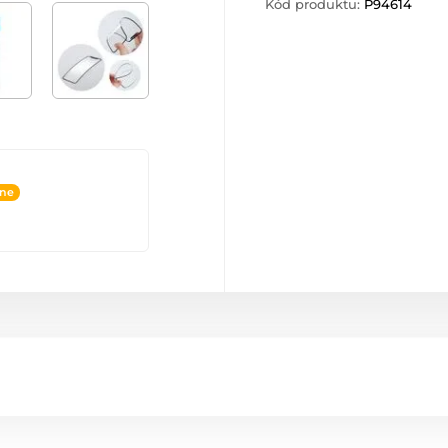
Kód produktu:
P94614
ine