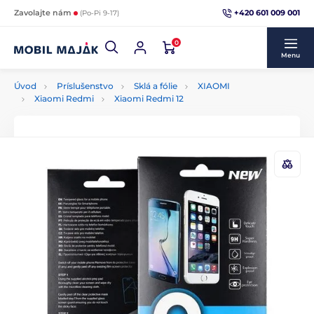
+420 601 009 001
Zavolajte nám
(Po-Pi 9-17)
0
Menu
Úvod
Príslušenstvo
Sklá a fólie
XIAOMI
Xiaomi Redmi
Xiaomi Redmi 12