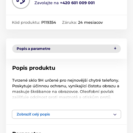
Zavolajte na
+420 601 009 001
Kód produktu:
P119354
Záruka:
24 mesiacov
Popis a parametre
Popis produktu
Tvrzené sklo 9H určené pro nejnovější chytré telefony.
Poskytuje účinnou ochranu, vynikající čistotu obrazu a
maskuje škrábance na obrazovce. Oleofobní povlak
zajišťuje odolnost proti mastnotě a otiskům prstů.
Sklo je tenké a robustní - má tloušťku menší než 0,3
mm a neztlušťuje telefon. Vynikající přilnavost díky
Zobraziť celý popis
celoplošnému lepení znamená, že se pod fólií
nehromadí nečistoty ani prach.