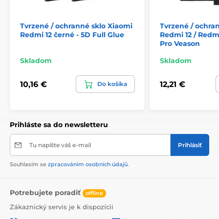
Produkt je zaradený v kategóriách
Tvrzené / ochranné sklo Xiaomi
Tvrzené / ochra
Redmi 12 černé - 5D Full Glue
Redmi 12 / Redmi
Xiaomi Redmi 13
Xiaomi Redmi 12
Pro Veason
Skladom
Skladom
10,16 €
12,21 €
Do košíka
Prihláste sa do newsletteru
Tu napíšte váš e-mail
Prihlásiť
Souhlasím se
zpracováním osobních údajů
.
Potrebujete poradiť
offline
Zákaznický servis je k dispozícii