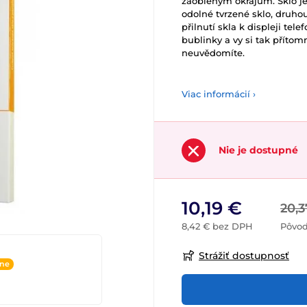
zaobleným okrajům. Sklo je 
odolné tvrzené sklo, druhou v
přilnutí skla k displeji te
bublinky a vy si tak přítom
neuvědomíte.
Viac informácií ›
Nie je dostupné
10,19 €
20,3
8,42 € bez DPH
Pôvo
Strážiť dostupnosť
ine