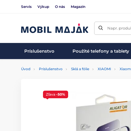
Servis
Výkup
O nás
Magazín
Napr. produk
Príslušenstvo
Použité telefony a tablety
Úvod
Príslušenstvo
Sklá a fólie
XIAOMI
Xiaom
Zľava
-50%