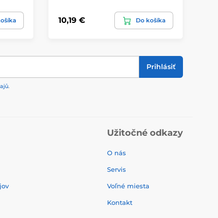
10,19 €
10
ošíka
Do košíka
Prihlásiť
ajů
.
Užitočné odkazy
O nás
Servis
jov
Voľné miesta
Kontakt