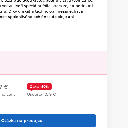
složeno ze dvou vrstev. Jednu vrstvu tvoří tenké,
rstvu tvoří speciální fólie, která zajistí perfektní
lefonu. Díky unikátní technologii nezanechává
nost spolehlivého ochránce displeje ani
7 €
Zľava
-50%
dná cena
Ušetríte 10,19 €
Otázka na predajcu