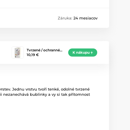
Záruka:
24 mesiacov
Tvrzené / ochranné…
K nákupu
10,19 €
rstev. Jednu vrstvu tvoří tenké, odolné tvrzené
logii nezanechává bublinky a vy si tak přítomnost