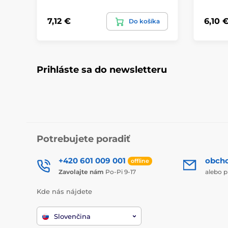
7,12 €
6,10 
Do košíka
Prihláste sa do newsletteru
Potrebujete poradiť
+420 601 009 001
obch
offline
Zavolajte nám
Po-Pi 9-17
alebo p
Kde nás nájdete
Slovenčina