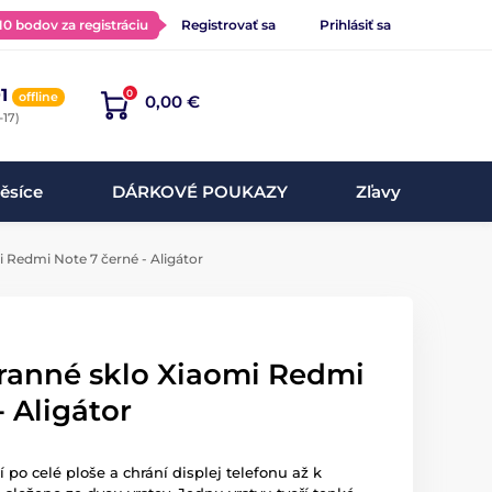
 10 bodov za registráciu
Registrovať sa
Prihlásiť sa
1
0
offline
0,00 €
-17)
ěsíce
DÁRKOVÉ POUKAZY
Zľavy
 Redmi Note 7 černé - Aligátor
hranné sklo Xiaomi Redmi
- Aligátor
 po celé ploše a chrání displej telefonu až k