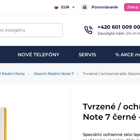
Porovnávanie
Získaj
EUR
+420 601 009 00
t, kategóriu
Zavolajte nám
(Po-Pi 9
NOVÉ TELEFÓNY
SERVIS
% AKCE m
i Redmi Note
Xiaomi Redmi Note 7
Tvrzené / ochranné sklo Xiaomi
Tvrzené / oc
Note 7 černé 
Speciální ochranné sklo lepí