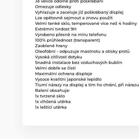
Je velice odolné proti poškrábání
Omezuje odlesky
Vyhlazuje a zaceluje již poškrábaný displej
Lze opětovně sejmout a znovu použít
Velmi tenké sklo, temperované více než 4 hodiny
Extrémní tvrdost 9H
Vyrobeno přesně na míru telefonu
100% průhlednost (transparent)
Zaoblené hrany
Oleofóbní - odpuzuje mastnotu a otisky prstů
Vysoká citlivost dotyku
Snadná instalace bez vzduchových bublin
Velmi dobře se čistí
Maximální ochrana displeje
Vysoce kvalitní japonské lepidlo
Tlumí nárazy na displej a tím ho chrání, při nárazu
Balení obsahuje:
1x tvrzené sklo
1x vlhčená utěrka
1x leštící utěrka