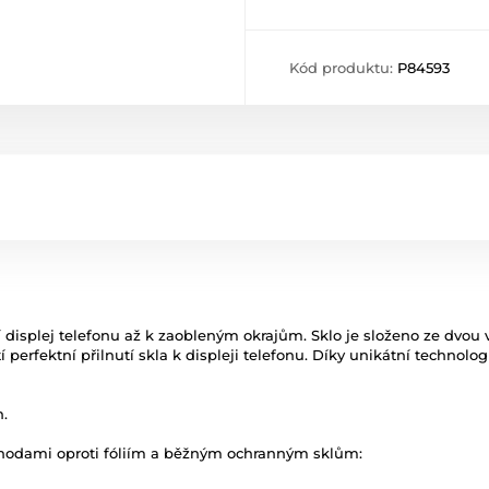
Kód produktu:
P84593
í displej telefonu až k zaobleným okrajům. Sklo je složeno ze dvou v
istí perfektní přilnutí skla k displeji telefonu. Díky unikátní techno
n.
hodami oproti fóliím a běžným ochranným sklům: