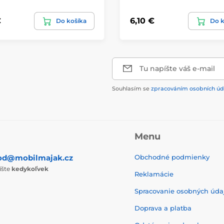
€
6,10 €
Do košíka
Do k
Tu napíšte váš e-mail
Souhlasím se
zpracováním osobních úd
Menu
od@mobilmajak.cz
Obchodné podmienky
íšte
kedykoľvek
Reklamácie
Spracovanie osobných úda
Doprava a platba