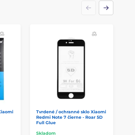
Xiaomi
Tvrdené / ochranné sklo Xiaomi
Tv
Redmi Note 7 čierne - Roar 5D
Re
Full Glue
či
Skladom
Sk