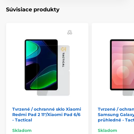
potřebné pro snadnou instalaci.
Súvisiace produkty
Vlastnosti:
- ochranné tvrzené sklo pro tablet
- tloušťka: 0,33 mm
- 100% průhlednost
- oleofóbní struktura
- vysoká citlivost dotyku
- vyrobeno přesně na míru daného zařízení
- snadná instalace bez vzduchových bublin
- velmi dobře se čistí
Tvrzené / ochranné sklo Xiaomi
Tvrzené / ochra
Redmi Pad 2 11"/Xiaomi Pad 6/6
Samsung Galaxy 
- maximální ochrana displeje
- Tactical
průhledné - Tact
- snadná instalace
Skladom
Skladom