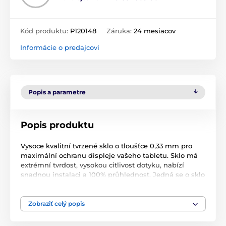
Kód produktu:
P120148
Záruka:
24 mesiacov
Informácie o predajcovi
Popis a parametre
Popis produktu
Vysoce kvalitní tvrzené sklo o tloušťce 0,33 mm pro
maximální ochranu displeje vašeho tabletu. Sklo má
extrémní tvrdost, vysokou citlivost dotyku, nabízí
snadnou instalaci a 100% průhlednost. Jedná se o sklo
s oleofóbní úpravou (tzn. odpuzuje látky olejovitého
charakteru a mastnotu). Ochranné sklo FIXED
představuje jedinečné řešení jak ochránit displej
Zobraziť celý popis
tabletu před poškrábáním, nečistotami, otisky prstů
ale i před tvrdými nárazy. V balení najdete vše