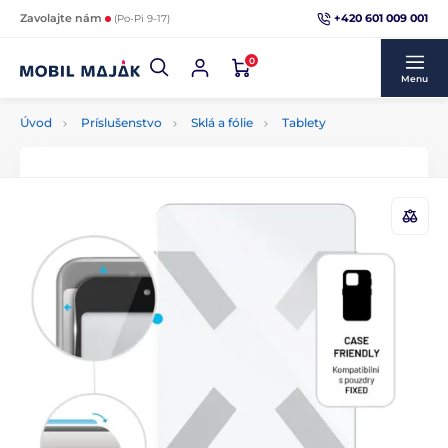
+420 601 009 001
Zavolajte nám
(Po-Pi 9-17)
0
Menu
Úvod
Príslušenstvo
Sklá a fólie
Tablety