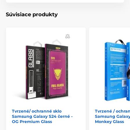
sklo dokonale přilne k ciferníku a nezanechává žádné
vzduchové bubliny.
Súvisiace produkty
Vlastnosti : Lepidlo: celoplošněMateriál: Hybrid
tvrzeného skla a PET fólieTloušťka: 0,26 mmVzhled:
100% transparentníOleofobní povlak: ano
Speciální vlastnosti: vysoká propustnost světla,
antireflexní vrstva, filtr proti nečistotámV sadě: -
tvrzené sklo - vlhký hadřík - suchý hadřík -
odmašťovací samolepky
Tvrzené/ ochranné sklo
Tvrzené / ochra
Samsung Galaxy S24 černé -
Samsung Galaxy 
OG Premium Glass
Monkey Glass