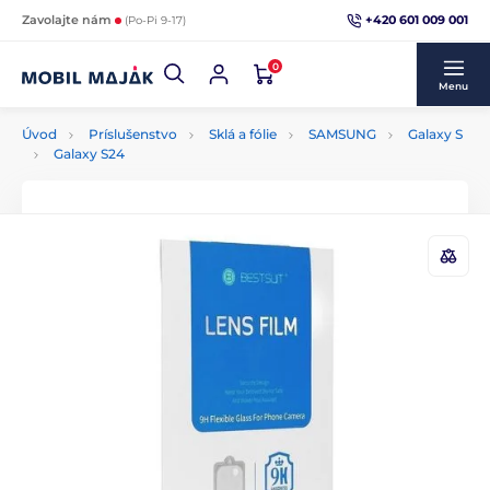
+420 601 009 001
Zavolajte nám
(Po-Pi 9-17)
0
Menu
Úvod
Príslušenstvo
Sklá a fólie
SAMSUNG
Galaxy S
Galaxy S24