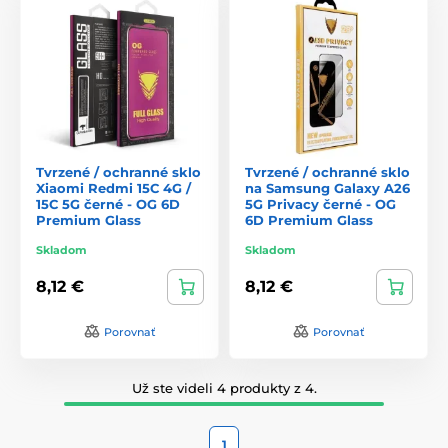
Tvrzené / ochranné sklo
Tvrzené / ochranné sklo
Xiaomi Redmi 15C 4G /
na Samsung Galaxy A26
15C 5G černé - OG 6D
5G Privacy černé - OG
Premium Glass
6D Premium Glass
Skladom
Skladom
8,12 €
8,12 €
Porovnať
Porovnať
Už ste videli 4 produkty z 4.
1