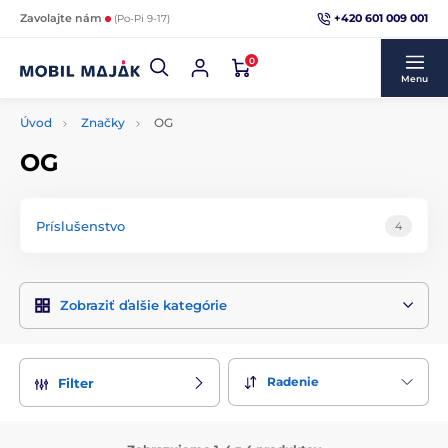
+420 601 009 001
Zavolajte nám
(Po-Pi 9-17)
0
Menu
Úvod
Značky
OG
OG
Príslušenstvo
4
Zobraziť ďalšie kategórie
Radenie
Filter