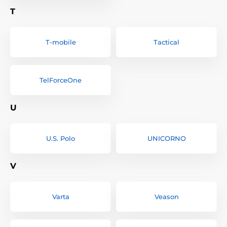
T
T-mobile
Tactical
TelForceOne
U
U.S. Polo
UNICORNO
V
Varta
Veason