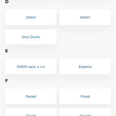
D
DKNY
DKNY
Dux Ducis
E
EMOS spol. s r.o.
Esperia
F
Ferrari
Fixed
Fixed
Forcell