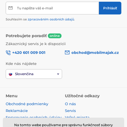
Tu napíšte váš e-mail
Prihlásiť
Souhlasím se
zpracováním osobních údajů
.
Potrebujete poradiť
online
Zákaznický servis je k dispozícii
+420 601 009 001
obchod@mobilmajak.cz
Kde nás nájdete
Slovenčina
Menu
Užitočné odkazy
Obchodné podmienky
O nás
Reklamácie
Servis
Spracovanie osobných údajov
Voľné miesta
Doprava a platba
Kontakt
Na tomto webe používame pre správnu funkčnosť súbory