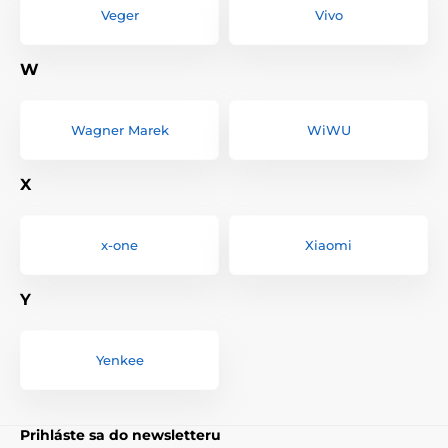
Veger
Vivo
W
Wagner Marek
WiWU
X
x-one
Xiaomi
Y
Yenkee
Prihláste sa do newsletteru