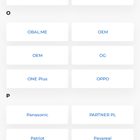
O
OBAL:ME
OEM
OEM
OG
ONE Plus
OPPO
P
Panasonic
PARTNER PL
Patriot
Pavareal