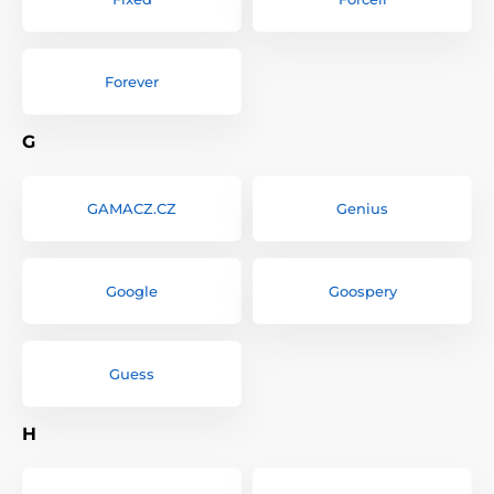
Forever
G
GAMACZ.CZ
Genius
Google
Goospery
Guess
H