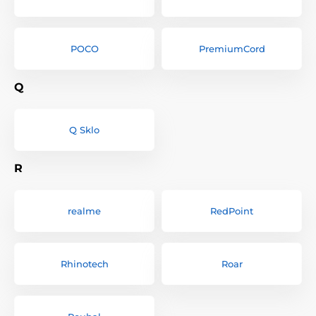
POCO
PremiumCord
Q
Q Sklo
R
realme
RedPoint
Rhinotech
Roar