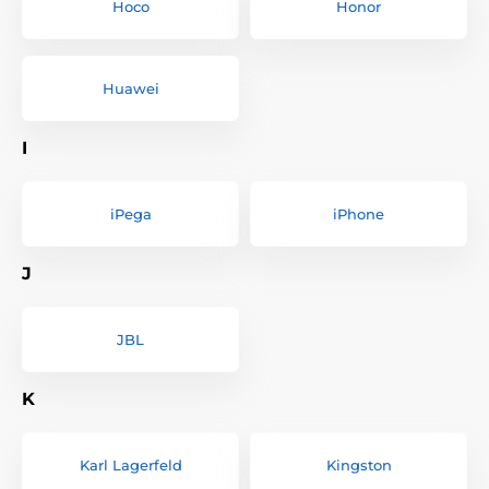
Hoco
Honor
Huawei
I
iPega
iPhone
J
JBL
K
Karl Lagerfeld
Kingston