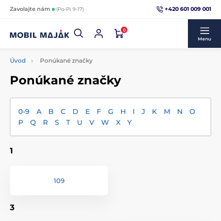
+420 601 009 001
Zavolajte nám
(Po-Pi 9-17)
0
Menu
Úvod
Ponúkané značky
Ponúkané značky
0-9
A
B
C
D
E
F
G
H
I
J
K
M
N
O
P
Q
R
S
T
U
V
W
X
Y
1
109
3