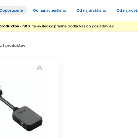
Doporučené
Od najlacnejšieho
Od najdražšieho
Od najnovš
 produktov
- filtrujte výsledky presne podľa Vašich požiadaviek.
z 1 produktov