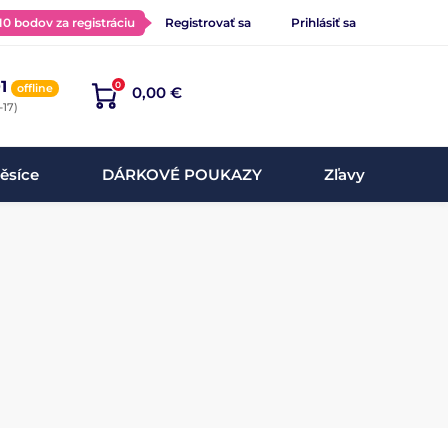
 10 bodov za registráciu
Registrovať sa
Prihlásiť sa
1
0
offline
0,00 €
-17)
ěsíce
DÁRKOVÉ POUKAZY
Zľavy