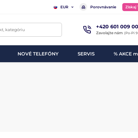
Porovnávanie
Získaj
EUR
+420 601 009 00
t, kategóriu
Zavolajte nám
(Po-Pi 9
NOVÉ TELEFÓNY
SERVIS
% AKCE m