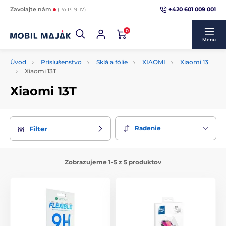
+420 601 009 001
Zavolajte nám
(Po-Pi 9-17)
0
Menu
Úvod
Príslušenstvo
Sklá a fólie
XIAOMI
Xiaomi 13
Xiaomi 13T
Xiaomi 13T
Radenie
Filter
Zobrazujeme 1-5 z 5 produktov