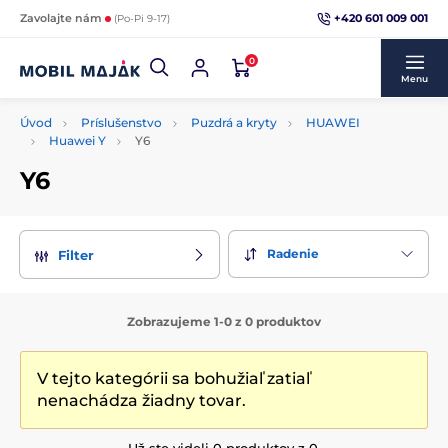
+420 601 009 001
Zavolajte nám
(Po-Pi 9-17)
0
Menu
Úvod
Príslušenstvo
Puzdrá a kryty
HUAWEI
Huawei Y
Y6
Y6
Radenie
Filter
Zobrazujeme 1-0 z 0 produktov
V tejto kategórii sa bohužiaľ zatiaľ
nenachádza žiadny tovar.
Už ste videli 0 produktov z 0.