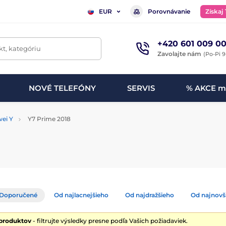
Porovnávanie
Získaj
EUR
+420 601 009 00
t, kategóriu
Zavolajte nám
(Po-Pi 9
NOVÉ TELEFÓNY
SERVIS
% AKCE m
ei Y
Y7 Prime 2018
Doporučené
Od najlacnejšieho
Od najdražšieho
Od najnovš
 produktov
- filtrujte výsledky presne podľa Vašich požiadaviek.