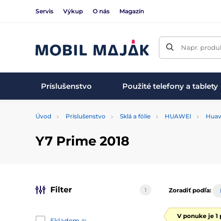
Servis
Výkup
O nás
Magazín
Napr. produk
Príslušenstvo
Použité telefony a tablety
Úvod
Príslušenstvo
Sklá a fólie
HUAWEI
Huaw
Y7 Prime 2018
Filter
1
Zoradiť podľa:
V ponuke je 1
Skladom