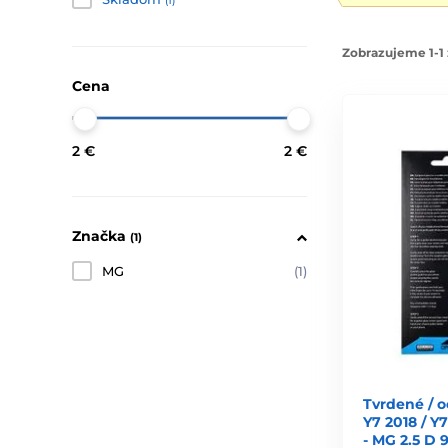
(1)
Zobrazujeme 1-1 
Cena
2 €
2 €
Značka
(1)
MG
(1)
Tvrdené / 
Y7 2018 / Y
- MG 2.5 D 