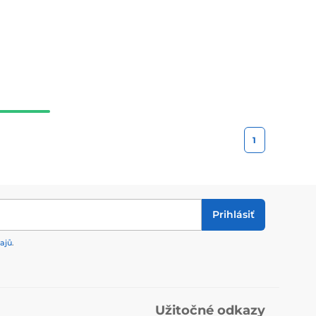
1
Prihlásiť
ajů
.
Užitočné odkazy