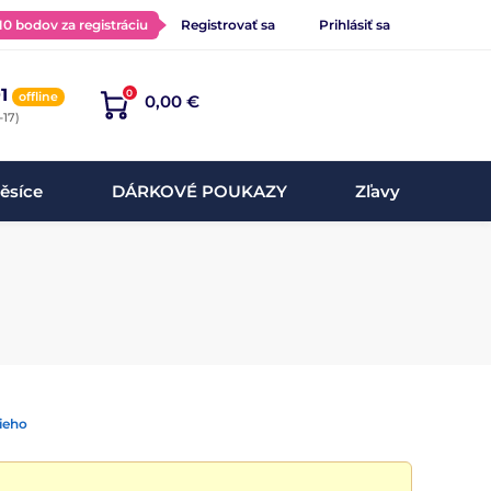
 10 bodov za registráciu
Registrovať sa
Prihlásiť sa
1
0
offline
0,00 €
-17)
ěsíce
DÁRKOVÉ POUKAZY
Zľavy
ieho