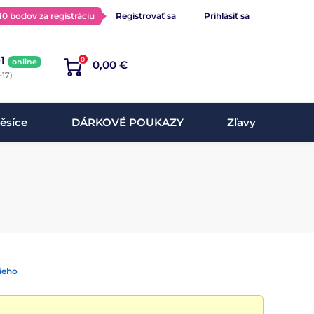
 10 bodov za registráciu
Registrovať sa
Prihlásiť sa
1
0
online
0,00 €
-17)
ěsíce
DÁRKOVÉ POUKAZY
Zľavy
ieho