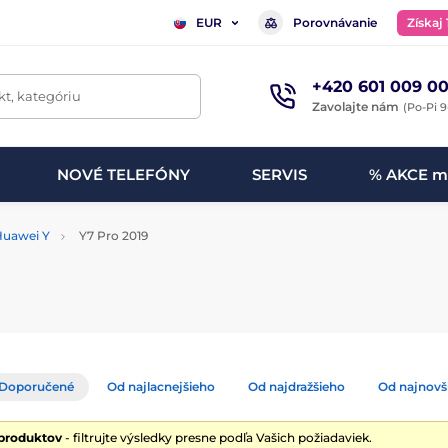
Porovnávanie
Získaj
EUR
+420 601 009 00
t, kategóriu
Zavolajte nám
(Po-Pi 9
NOVÉ TELEFÓNY
SERVIS
% AKCE m
Huawei Y
Y7 Pro 2019
Doporučené
Od najlacnejšieho
Od najdražšieho
Od najnovš
 produktov
- filtrujte výsledky presne podľa Vašich požiadaviek.