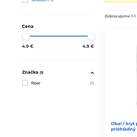
(1)
Zobrazujeme 1-1 
Cena
4.9 €
4.9 €
Značka
(1)
Roar
(1)
Obal / kryt
priehľadný 