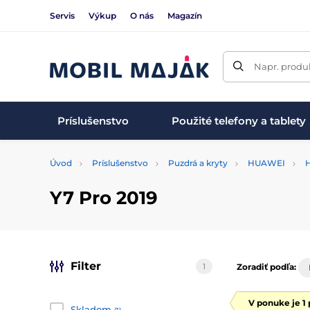
Servis
Výkup
O nás
Magazín
Napr. produk
Príslušenstvo
Použité telefony a tablety
Úvod
Príslušenstvo
Puzdrá a kryty
HUAWEI
Y7 Pro 2019
Filter
1
Zoradiť podľa:
V ponuke je 1
Skladom