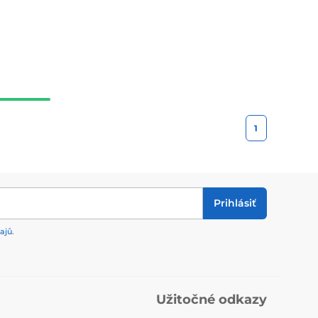
1
Prihlásiť
ajů
.
Užitočné odkazy