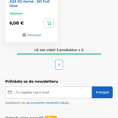
A23 5G černé - 5D Full
Glue
Skladom
6,08 €
Porovnať
Už ste videli 5 produktov z 5.
1
Prihláste sa do newsletteru
Tu napíšte váš e-mail
Prihlásiť
Souhlasím se
zpracováním osobních údajů
.
Potrebujete poradiť