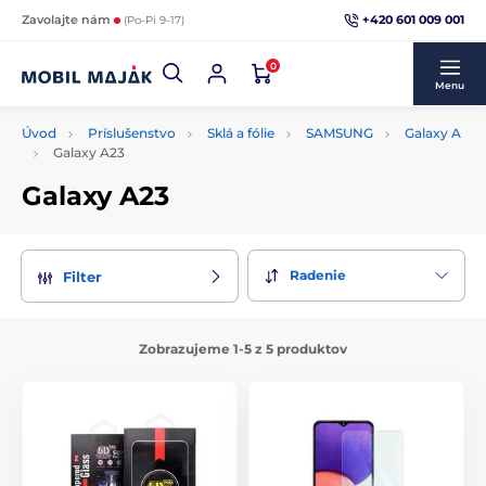
+420 601 009 001
Zavolajte nám
(Po-Pi 9-17)
0
Menu
Úvod
Príslušenstvo
Sklá a fólie
SAMSUNG
Galaxy A
Galaxy A23
Galaxy A23
Radenie
Filter
Zobrazujeme 1-5 z 5 produktov