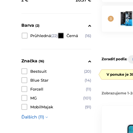
2 €
20.37 €
Barva
(2)
Průhledná
(22)
Černá
(16)
Zoradiť podľa:
Značka
(16)
Bestsuit
(20)
V ponuke je 3
Blue Star
(14)
Forcell
(11)
Zobrazujeme 1-2
MG
(101)
MobilMajak
(91)
Ďalších (11)