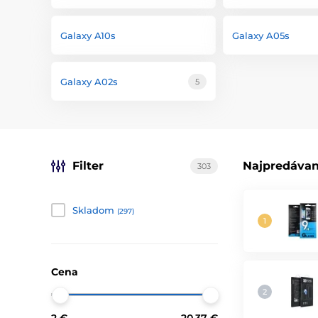
Galaxy A10s
Galaxy A05s
Galaxy A02s
5
Filter
Najpredávan
303
Skladom
(297)
Cena