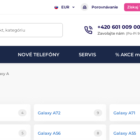
Porovnávanie
Získaj
EUR
+420 601 009 00
t, kategóriu
Zavolajte nám
(Po-Pi 9
NOVÉ TELEFÓNY
SERVIS
% AKCE m
axy A
Galaxy A72
Galaxy A71
4
9
Galaxy A56
Galaxy A55
5
8