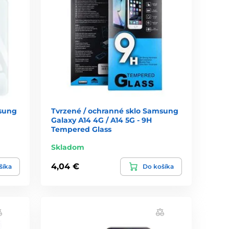
msung
Tvrzené / ochranné sklo Samsung
Galaxy A14 4G / A14 5G - 9H
Tempered Glass
Skladom
4,04 €
šíka
Do košíka