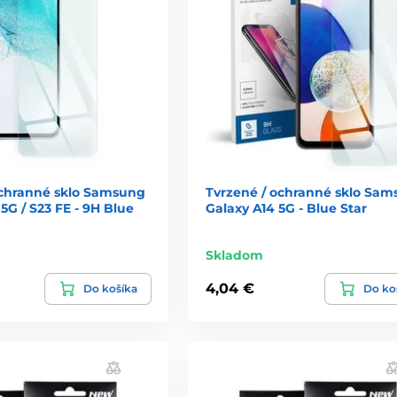
ochranné sklo Samsung
Tvrzené / ochranné sklo Sa
5G / S23 FE - 9H Blue
Galaxy A14 5G - Blue Star
Skladom
4,04 €
Do košíka
Do ko