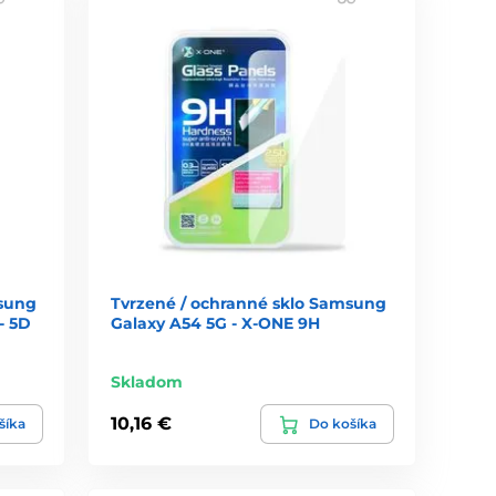
msung
Tvrzené / ochranné sklo Samsung
- 5D
Galaxy A54 5G - X-ONE 9H
Skladom
10,16 €
šíka
Do košíka