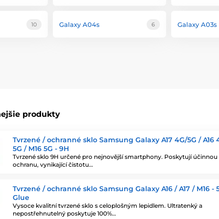
Galaxy A04s
Galaxy A03s
10
6
ejšie produkty
Tvrzené / ochranné sklo Samsung Galaxy A17 4G/5G / A16 4
5G / M16 5G - 9H
Tvrzené sklo 9H určené pro nejnovější smartphony. Poskytují účinnou
ochranu, vynikající čistotu…
Tvrzené / ochranné sklo Samsung Galaxy A16 / A17 / M16 - 
Glue
Vysoce kvalitní tvrzené sklo s celoplošným lepidlem. Ultratenký a
nepostřehnutelný poskytuje 100%…