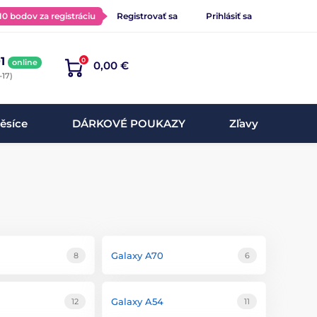
 10 bodov za registráciu
Registrovať sa
Prihlásiť sa
1
0
online
0,00 €
-17)
ěsíce
DÁRKOVÉ POUKAZY
Zľavy
Galaxy A70
8
6
Galaxy A54
12
11