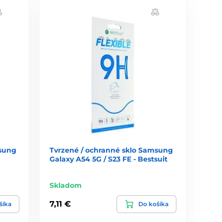
msung
Tvrzené / ochranné sklo Samsung
Galaxy A54 5G / S23 FE - Bestsuit
Skladom
7,11 €
šíka
Do košíka