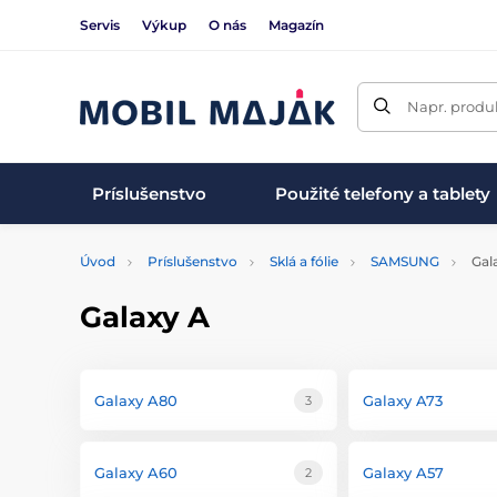
Servis
Výkup
O nás
Magazín
Napr. produk
Príslušenstvo
Použité telefony a tablety
Úvod
Príslušenstvo
Sklá a fólie
SAMSUNG
Gal
Galaxy A
Galaxy A80
Galaxy A73
3
Galaxy A60
Galaxy A57
2