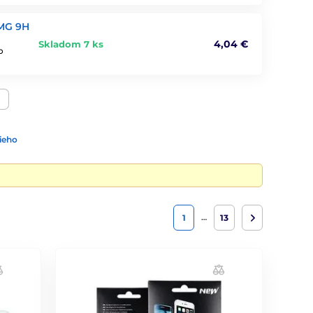
 MG 9H
4,04 €
Skladom 7 ks
o
ieho
…
1
13