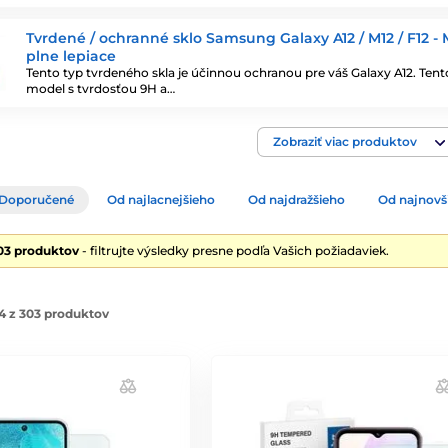
Tvrdené / ochranné sklo Samsung Galaxy A12 / M12 / F12 -
plne lepiace
Tento typ tvrdeného skla je účinnou ochranou pre váš Galaxy A12. Tent
model s tvrdosťou 9H a…
Zobraziť viac produktov
Doporučené
Od najlacnejšieho
Od najdražšieho
Od najnovš
03 produktov
- filtrujte výsledky presne podľa Vašich požiadaviek.
4 z 303 produktov