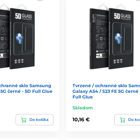
ochranné sklo Samsung
Tvrzené / ochranné sklo Sa
5G černé - 5D Full Glue
Galaxy A54 / S23 FE 5G černé 
Full Glue
Skladom
10,16 €
Do košíka
Do ko