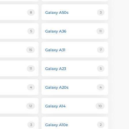
Galaxy A50s
8
3
Galaxy A36
5
11
Galaxy A31
15
7
Galaxy A23
11
5
Galaxy A20s
4
4
Galaxy A14
12
10
Galaxy A10e
3
2