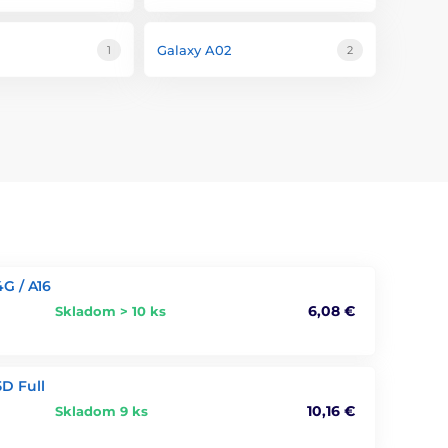
Galaxy A02
1
2
G / A16
6,08 €
Skladom > 10 ks
5D Full
10,16 €
Skladom 9 ks