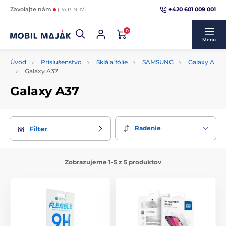
+420 601 009 001
Zavolajte nám
(Po-Pi 9-17)
0
Menu
Úvod
Príslušenstvo
Sklá a fólie
SAMSUNG
Galaxy A
Galaxy A37
Galaxy A37
Radenie
Filter
Zobrazujeme 1-5 z 5 produktov