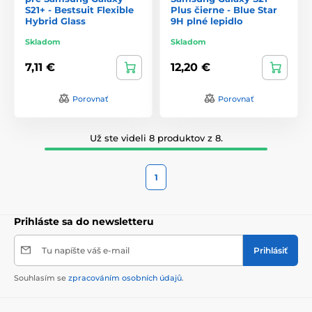
S21+ - Bestsuit Flexible
Plus čierne - Blue Star
Hybrid Glass
9H plné lepidlo
Skladom
Skladom
7,11 €
12,20 €
Porovnať
Porovnať
Už ste videli 8 produktov z 8.
1
Prihláste sa do newsletteru
Tu napíšte váš e-mail
Prihlásiť
Souhlasím se
zpracováním osobních údajů
.