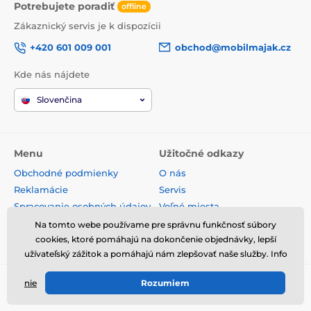
Potrebujete poradiť
offline
Zákaznický servis je k dispozícii
+420 601 009 001
obchod@mobilmajak.cz
Kde nás nájdete
Slovenčina
Menu
Užitočné odkazy
Obchodné podmienky
O nás
Reklamácie
Servis
Spracovanie osobných údajov
Voľné miesta
Doprava a platba
Kontakt
Na tomto webe používame pre správnu funkčnosť súbory
cookies, ktoré pomáhajú na dokončenie objednávky, lepší
Odstúpenie od zmluvy
užívateľský zážitok a pomáhajú nám zlepšovať naše služby. Info
nie
Rozumiem
© 2026 www.mobilmajak.sk ⦁ E-shop vytvorila
SIMPLIA.cz