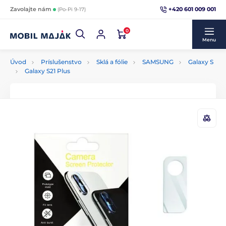
+420 601 009 001
Zavolajte nám
(Po-Pi 9-17)
0
Menu
Úvod
Príslušenstvo
Sklá a fólie
SAMSUNG
Galaxy S
Galaxy S21 Plus