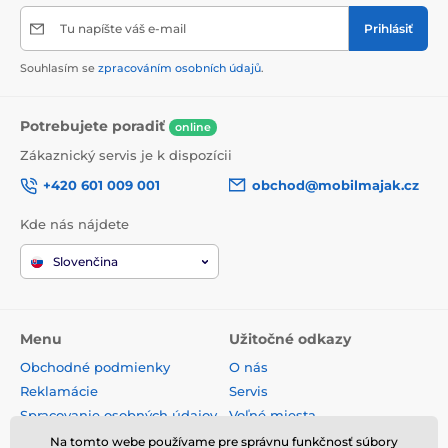
Tu napíšte váš e-mail
Prihlásiť
Souhlasím se
zpracováním osobních údajů
.
Potrebujete poradiť
online
Zákaznický servis je k dispozícii
+420 601 009 001
obchod@mobilmajak.cz
Kde nás nájdete
Slovenčina
Menu
Užitočné odkazy
Obchodné podmienky
O nás
Reklamácie
Servis
Spracovanie osobných údajov
Voľné miesta
Doprava a platba
Kontakt
Na tomto webe používame pre správnu funkčnosť súbory