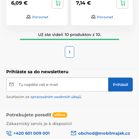
6,09 €
7,14 €
Porovnať
Porovnať
Už ste videli 10 produktov z 10.
1
Prihláste sa do newsletteru
Tu napíšte váš e-mail
Prihlásiť
Souhlasím se
zpracováním osobních údajů
.
Potrebujete poradiť
offline
Zákaznický servis je k dispozícii
+420 601 009 001
obchod@mobilmajak.cz