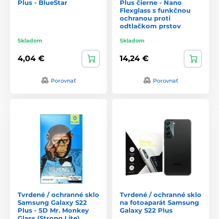
Plus - BlueStar
Plus čierne - Nano
Flexglass s funkčnou
ochranou proti
odtlačkom prstov
Skladom
Skladom
4,04 €
14,24 €
Porovnať
Porovnať
Tvrdené / ochranné sklo
Tvrdené / ochranné sklo
Samsung Galaxy S22
na fotoaparát Samsung
Plus - 5D Mr. Monkey
Galaxy S22 Plus
Glass (Strong Lite)