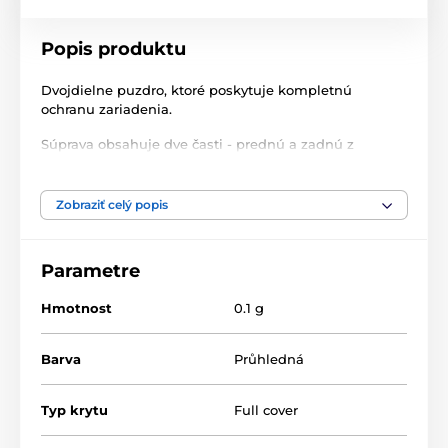
Popis produktu
Dvojdielne puzdro, ktoré poskytuje kompletnú
ochranu zariadenia.
Súprava obsahuje dve časti - prednú a zadnú z
odolných materiálov PC a TP, ktoré ochránia váš
telefón aj pri páde. Perfektne sedí na telefóne a
nezhrubne ho. Poskytuje úplný prístup k tlačidlám.
Zobraziť celý popis
Parametre
Hmotnost
0.1 g
Barva
Průhledná
Typ krytu
Full cover