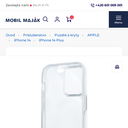
+420 601 009 001
Zavolajte nám
(Po-Pi 9-17)
0
Menu
Úvod
Príslušenstvo
Puzdrá a kryty
APPLE
iPhone 14
iPhone 14 Plus