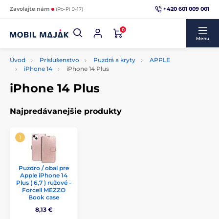
+420 601 009 001
Zavolajte nám
(Po-Pi 9-17)
0
Menu
Úvod
Príslušenstvo
Puzdrá a kryty
APPLE
iPhone 14
iPhone 14 Plus
iPhone 14 Plus
Najpredávanejšie produkty
Puzdro / obal pre
Apple iPhone 14
Plus ( 6,7 ) ružové -
Forcell MEZZO
Book case
8,13 €