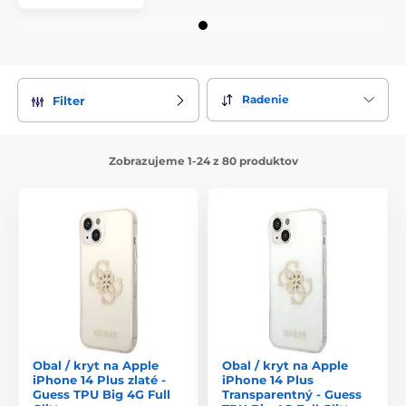
Radenie
Filter
Zobrazujeme 1-24 z 80 produktov
Obal / kryt na Apple
Obal / kryt na Apple
iPhone 14 Plus zlaté -
iPhone 14 Plus
Guess TPU Big 4G Full
Transparentný - Guess