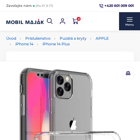
+420 601 009 001
Zavolajte nám
(Po-Pi 9-17)
0
Menu
Úvod
Príslušenstvo
Puzdrá a kryty
APPLE
iPhone 14
iPhone 14 Plus