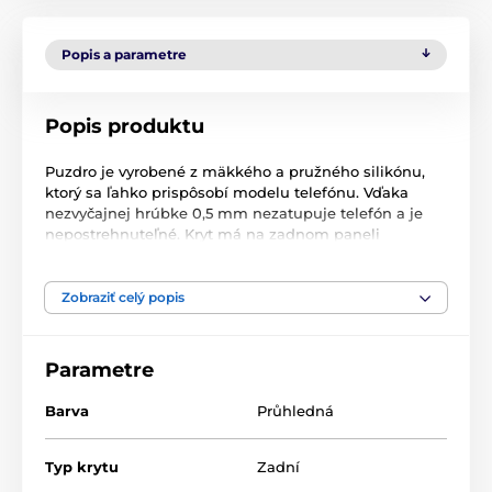
Popis a parametre
Popis produktu
Puzdro je vyrobené z mäkkého a pružného silikónu,
ktorý sa ľahko prispôsobí modelu telefónu. Vďaka
nezvyčajnej hrúbke 0,5 mm nezatupuje telefón a je
nepostrehnuteľné. Kryt má na zadnom paneli
špeciálny reliéf, ktorý zabraňuje hromadeniu vodných
pár, a pevný materiál chráni zariadenie pred
poškriabaním a drobným poškodením. Kryt má výrezy
Zobraziť celý popis
pre funkčné tlačidlá telefónu, čo uľahčuje jeho voľné
používanie bez nutnosti odstraňovať kryt.
Parametre
Špecifikácie produktu: Kryt je vybavený ochranným
krytom, ktorý je súčasťou balenia:
Barva
Průhledná
Kryt je vybavený ochranným krytom pre mobilné
telefóny, ktorý je súčasťou balenia:
Silikón.
Typ krytu
Zadní
Hrúbka: 0,5 mm