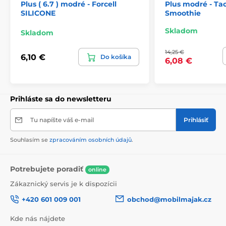
Plus ( 6.7 ) modré - Forcell
Plus modré - Tac
SILICONE
Smoothie
Skladom
Skladom
14,25 €
6,10 €
Do košíka
6,08 €
Prihláste sa do newsletteru
Tu napíšte váš e-mail
Prihlásiť
Souhlasím se
zpracováním osobních údajů
.
Potrebujete poradiť
online
Zákaznický servis je k dispozícii
+420 601 009 001
obchod@mobilmajak.cz
Kde nás nájdete