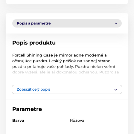
Popis a parametre
Popis produktu
Forcell Shining Case je mimoriadne moderné a
očarujúce puzdro. Lesklý prášok na zadnej strane
puzdra priťahuje vaše pohľady. Puzdro nielen veľmi
dobre vyzerá, ale je aj dokonalou ochranou. Puzdro sa
skladá z troch vrstiev vyrobených z TPU, materiálu PC
a svietiaceho prášku. Celá konštrukcia je veľmi ľahká a
tenká. Puzdro poskytuje dokonalú ochranu pred
Zobraziť celý popis
poškriabaním a poškodením. Svietiace puzdro veľmi
dobre sedí na určenom mobilnom telefóne a
podrezané okraje chránia displej a fotoaparát. Puzdro
Parametre
je k dispozícii v rôznych farbách. Farba: ružová.
Barva
Růžová