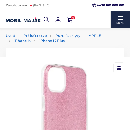
+420 601 009 001
Zavolajte nám
(Po-Pi 9-17)
0
Menu
Úvod
Príslušenstvo
Puzdrá a kryty
APPLE
iPhone 14
iPhone 14 Plus