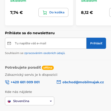
Skladom
Skladom
7,74 €
8,12 €
Do košíka
Prihláste sa do newsletteru
Tu napíšte váš e-mail
Prihlásiť
Souhlasím se
zpracováním osobních údajů
.
Potrebujete poradiť
offline
Zákaznický servis je k dispozícii
+420 601 009 001
obchod@mobilmajak.cz
Kde nás nájdete
Slovenčina