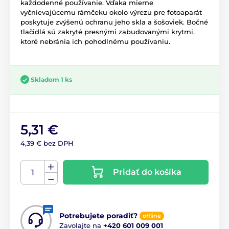
každodenné používanie. Vďaka mierne
vyčnievajúcemu rámčeku okolo výrezu pre fotoaparát
poskytuje zvýšenú ochranu jeho skla a šošoviek. Bočné
tlačidlá sú zakryté presnými zabudovanými krytmi,
ktoré nebránia ich pohodlnému používaniu.
Skladom 1 ks
5,31 €
4,39 € bez DPH
Pridať do košíka
Potrebujete poradiť?
offline
Zavolajte na
+420 601 009 001