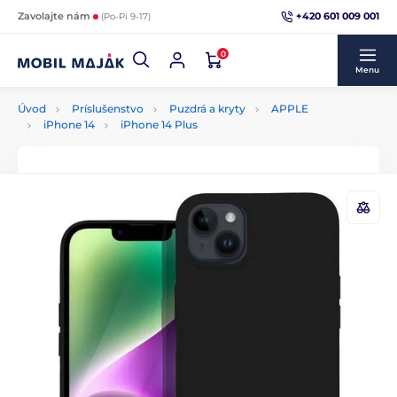
+420 601 009 001
Zavolajte nám
(Po-Pi 9-17)
0
Menu
Úvod
Príslušenstvo
Puzdrá a kryty
APPLE
iPhone 14
iPhone 14 Plus