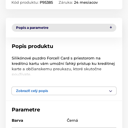
Kód produktu:
P95385
Záruka:
24 mesiacov
Popis a parametre
Popis produktu
Silikónové puzdro Forcell Card s priestorom na
kreditnú kartu vám umožní ľahký prístup ku kreditnej
karte a občianskemu preukazu, ktoré skutočne
používate.
Telefón a kreditné karty majte vždy po ruke
Prevažná väčšina puzdier na telefón dostupných na
Zobraziť celý popis
trhu neponúka možnosť uloženia kariet alebo
dokumentov. Na druhej strane, peňaženkové puzdro
je riešenie, ktoré sa nie každému páči. Forcell Card je
Parametre
puzdro, ktoré vám umožní mať telefón a kreditnú
kartu vždy po ruke.
Barva
Černá
Každodenná ochrana