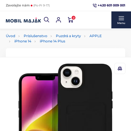
+420 601 009 001
Zavolajte nám
(Po-Pi 9-17)
0
Menu
Úvod
Príslušenstvo
Puzdrá a kryty
APPLE
iPhone 14
iPhone 14 Plus