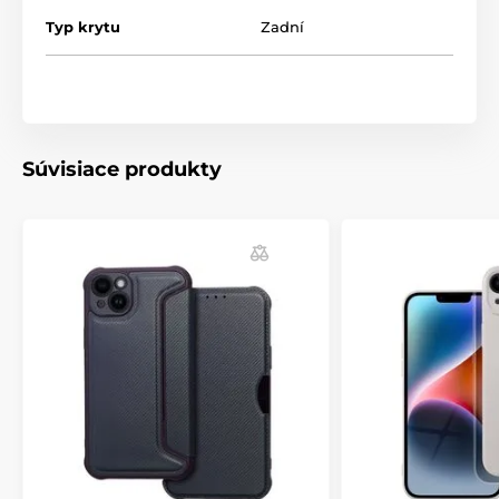
Puzdro Forcell Card chráni zadnú časť, okraje a zadnú
Typ krytu
Zadní
stranu telefónu pred poškriabaním a poškodením. Už
žiadne škrabance, aj keď si dáte kľúče a telefón do
toho istého vrecka. Už žiadne náhodné vypadnutie
smartfónu z ruky - to je možné vďaka protišmykovej
povrchovej úprave. Karta Forcell ponúka aj ochranu
odtlačkov prstov.
Súvisiace produkty
Stopercentné prispôsobenie
Puzdro je vyrobené z pružného silikónu. Takýto
materiál zaručuje, že puzdro dokonale prilieha k
zariadeniu. Okrem toho sú všetky výrezy a tlačidlá
dokonale integrované do modelu telefónu.
Indukčné nabíjanie funguje prostredníctvom puzdra
Forcell Card. Na bezdrôtové nabíjanie telefónu nie je
potrebné odstrániť puzdro (pred nabíjaním však
odporúčame vybrať kartu z puzdra).