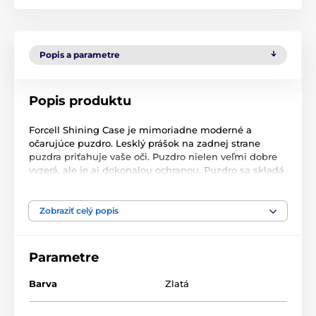
Popis a parametre
Popis produktu
Forcell Shining Case je mimoriadne moderné a
očarujúce puzdro. Lesklý prášok na zadnej strane
puzdra priťahuje vaše oči. Puzdro nielen veľmi dobre
vyzerá, ale je aj dokonalou ochranou. Puzdro sa skladá
z troch vrstiev z TPU, materiálu PC a žiariaceho prášku.
Celá konštrukcia je veľmi ľahká a tenká. Puzdro
poskytuje dokonalú ochranu pred poškriabaním a
Zobraziť celý popis
poškodením. Lesklé puzdro veľmi dobre sedí na
určenom mobilnom telefóne a podrezané okraje
chránia displej a fotoaparát. Puzdro je k dispozícii v
Parametre
rôznych farbách. Farba: zlatá
Barva
Zlatá