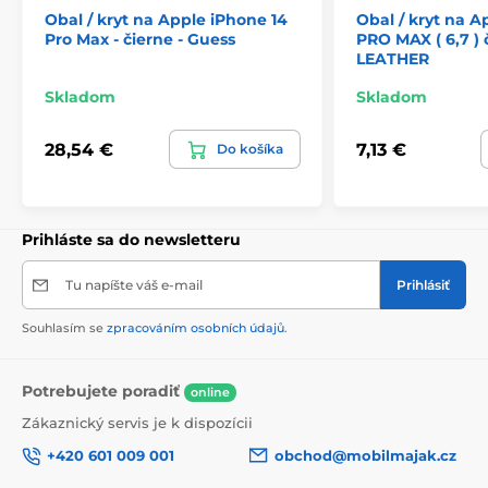
Obal / kryt na Apple iPhone 14
Obal / kryt na A
Pro Max - čierne - Guess
PRO MAX ( 6,7 ) 
LEATHER
Skladom
Skladom
28,54 €
7,13 €
Do košíka
Prihláste sa do newsletteru
Tu napíšte váš e-mail
Prihlásiť
Souhlasím se
zpracováním osobních údajů
.
Potrebujete poradiť
online
Zákaznický servis je k dispozícii
+420 601 009 001
obchod@mobilmajak.cz