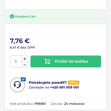
Skladom 5 ks
7,76 €
6,41 € bez DPH
Pridať do košíka
Potrebujete poradiť?
offline
Zavolajte na
+420 601 009 001
Kód produktu:
P96961
Záruka:
24 mesiacov