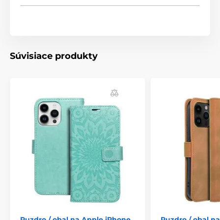
Súvisiace produkty
Puzdro / obal na Apple iPhone
Puzdro / obal n