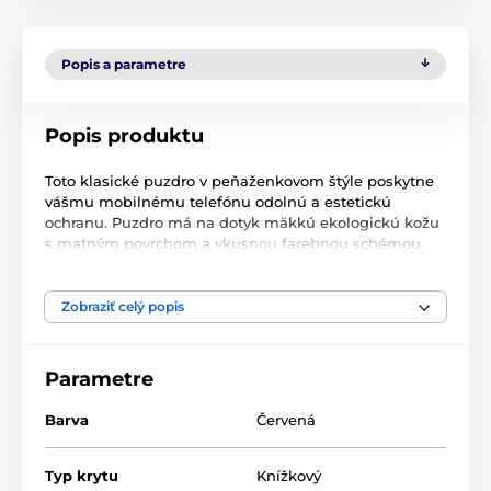
Popis a parametre
Popis produktu
Toto klasické puzdro v peňaženkovom štýle poskytne
vášmu mobilnému telefónu odolnú a estetickú
ochranu. Puzdro má na dotyk mäkkú ekologickú kožu
s matným povrchom a vkusnou farebnou schémou.
Výhodou puzdra je možnosť postaviť telefón do
vodorovnej polohy vďaka zabudovanému stojanu. Na
vnútornej strane puzdra sú dve vrecká na kreditné
Zobraziť celý popis
karty, doklady alebo cestovné lístky. Pevné vnútorné
puzdro s otvormi pre všetky porty a bočné tlačidlá a
uzáver puzdra s integrovaným magnetom zaisťujú
Parametre
bezpečnosť vášho smartfónu.
Barva
Červená
Typ krytu
Knížkový